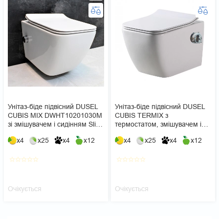
Унітаз-біде підвісний DUSEL
Унітаз-біде підвісний DUSEL
CUBIS MIX DWHT10201030М
CUBIS TERMIX з
зі змішувачем і сидінням Slim
термостатом, змішувачем і
Soft-Close
сидінням Slim Soft-Close
x4
x25
x4
x12
x4
x25
x4
x12
star_border
star_border
star_border
star_border
star_border
star_border
star_border
star_border
star_border
star_border
Очікується
Очікується