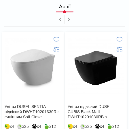
Акції
Унітаз DUSEL SENTIA
Унітаз підвісний DUSEL
підвісний DWHT10201630R з
CUBIS Black Matt
сидінням Soft Close
DWHT10201030RВ з
дюропласт
сидінням Slim Soft-Close
x4
x25
x4
x12
x4
x25
x4
x12