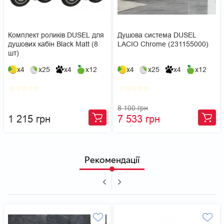
Комплект роликів DUSEL для
Душова система DUSEL
душових кабін Black Matt (8
LACIO Chrome (231155000)
шт)
x4
x25
x4
x12
x4
x25
x4
x12
star_border
star_border
star_border
star_border
star_border
star_border
star_border
star_border
star_border
star_border
8 100 грн
1 215 грн
7 533 грн
Рекомендації