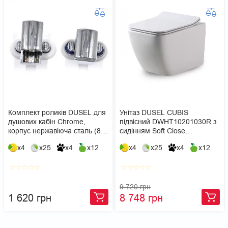
Комплект роликів DUSEL для
Унітаз DUSEL CUBIS
душових кабін Chrome,
підвісний DWHT10201030R з
корпус нержавіюча сталь (8
сидінням Soft Close
шт)
дюропласт
x4
x25
x4
x12
x4
x25
x4
x12
star_border
star_border
star_border
star_border
star_border
star_border
star_border
star_border
star_border
star_border
9 720 грн
1 620 грн
8 748 грн