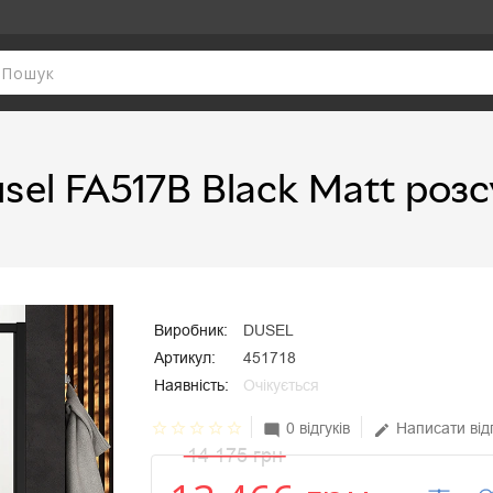
sel FA517B Black Matt розс
Виробник:
DUSEL
Артикул:
451718
Наявність:
Очікується
star_border
star_border
star_border
star_border
star_border
0 відгуків
Написати від
mode_comment
edit
14 175 грн