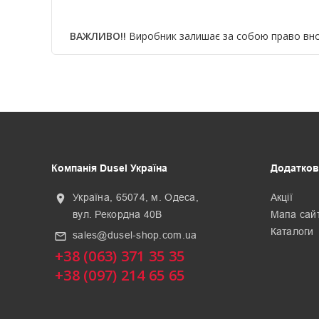
ВАЖЛИВО!!
Виробник залишає за собою право вноси
Компанія Dusel Україна
Додатков
Україна, 65074, м. Одеса,
Акції
location_on
вул. Рекордна 40В
Мапа сай
Каталоги
sales@dusel-shop.com.ua
mail_outline
+38 (063) 371 35 35
+38 (097) 214 65 65