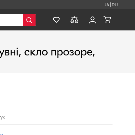
UA
RU
увні, скло прозоре,
гук