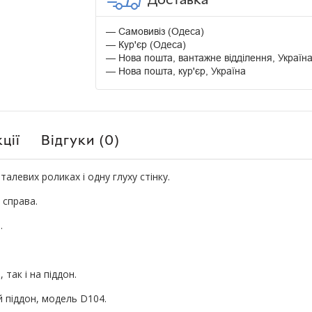
Самовивіз (Одеса)
Кур'єр (Одеса)
Нова пошта, вантажне відділення, Україн
Нова пошта, кур'єр, Україна
ції
Відгуки (0)
талевих роликах і одну глуху стінку.
 справа.
.
 так і на піддон.
й піддон, модель D104.