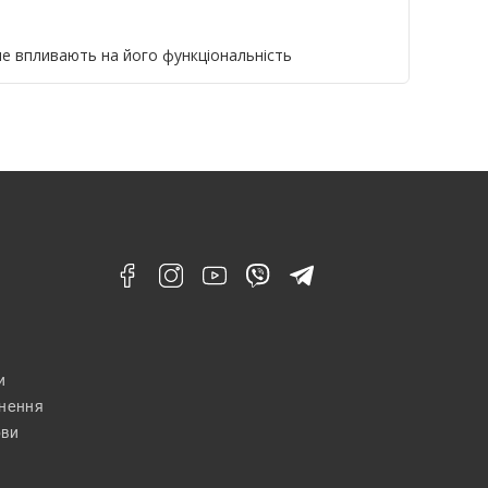
не впливають на його функціональність
и
рнення
ови