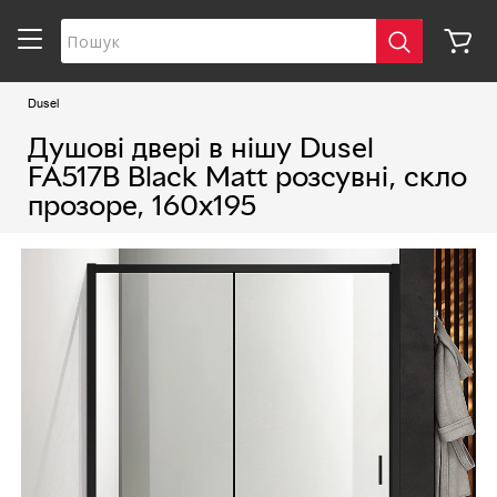
Dusel
Душові двері в нішу Dusel
FA517B Black Matt розсувні, скло
прозоре, 160х195