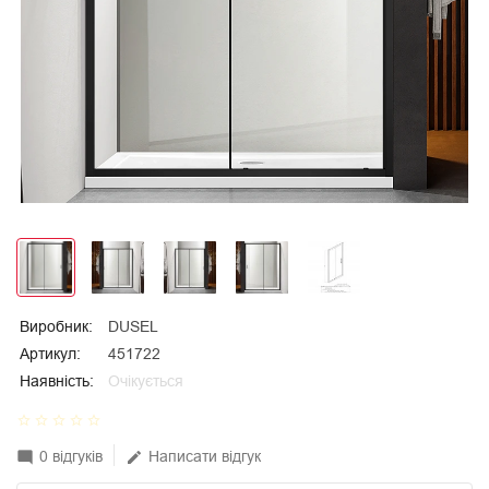
Виробник:
DUSEL
Артикул:
451722
Наявність:
Очікується
star_border
star_border
star_border
star_border
star_border
0 відгуків
Написати відгук
mode_comment
edit