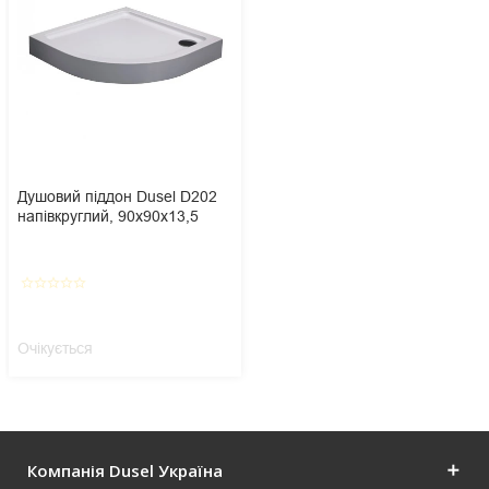
Душовий піддон Dusel D202
напівкруглий, 90х90х13,5
star_border
star_border
star_border
star_border
star_border
Очікується
Компанія Dusel Україна