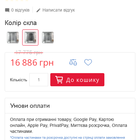
0 відгуків
Написати відгук
mode_comment
edit
Колір скла
17 775 грн
16 886 грн
До кошику
Кількість
Умови оплати
Оплата при отриманні товару, Google Pay, Картою
онлайн, Apple Pay, PrivatPay, Миттєва розсрочка, Оплата
частинами.
*Оплата частинами та розсрочка доступні на стрінці оплати замовлення