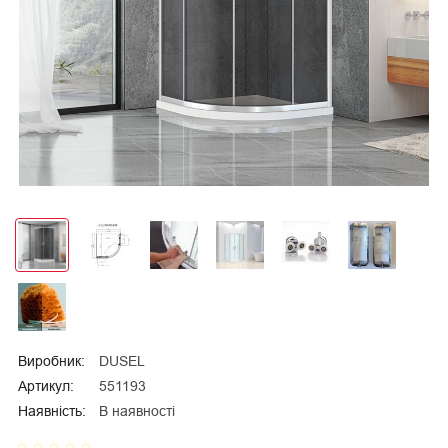
Виробник:
DUSEL
Артикул:
551193
Наявність:
В наявності
star_border
star_border
star_border
star_border
star_border