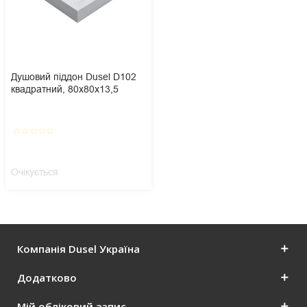
Душовий піддон Dusel D102
квадратний, 80х80х13,5
star_border
star_border
star_border
star_border
star_border
Очікується
Компанія Dusel Україна
Додатково
Мій обліковий запис