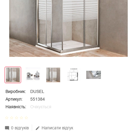
Виробник:
DUSEL
Артикул:
551384
Наявність:
Очікується
star_border
star_border
star_border
star_border
star_border
0 відгуків
Написати відгук
mode_comment
edit