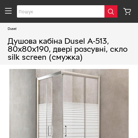
Dusel
Душова кабіна Dusel А-513,
80х80х190, двері розсувні, скло
silk screen (смужка)