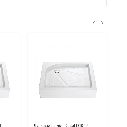
R
Душовий піддон Dusel D102R