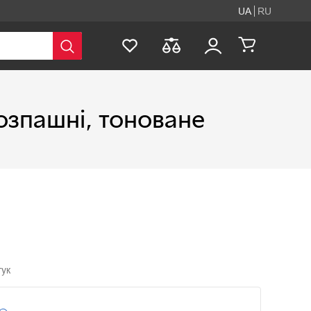
UA
RU
озпашні, тоноване
гук