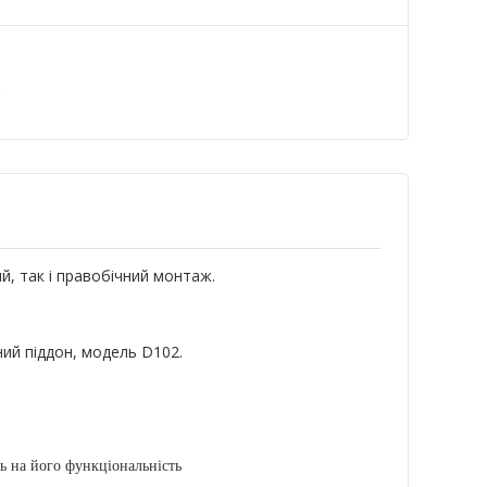
а
й, так і правобічний монтаж.
дний піддон, модель D102.
ь на його функціональність