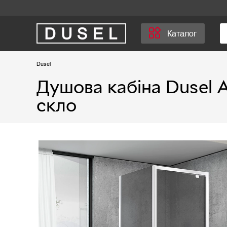
Каталог
Dusel
Душова кабіна Dusel А
скло