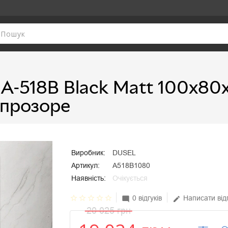
A-518B Black Matt 100х80
 прозоре
Виробник:
DUSEL
Артикул:
A518B1080
Наявність:
Очікується
star_border
star_border
star_border
star_border
star_border
0 відгуків
Написати від
mode_comment
edit
20 025 грн