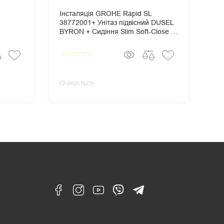
Інсталяція GROHE Rapid SL
Ін
38772001+ Унітаз підвісний DUSEL
387
BYRON + Сидіння Slim Soft-Close +
TE
Панель змиву Grohe Skate
Sli
Cosmopolitan
Gro
star_border
star_border
star_border
star_border
star_border
star_border
star_
Очікується
Очі