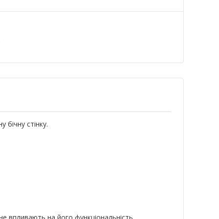
а
 бічну стінку.
 не впливають на його функціональність