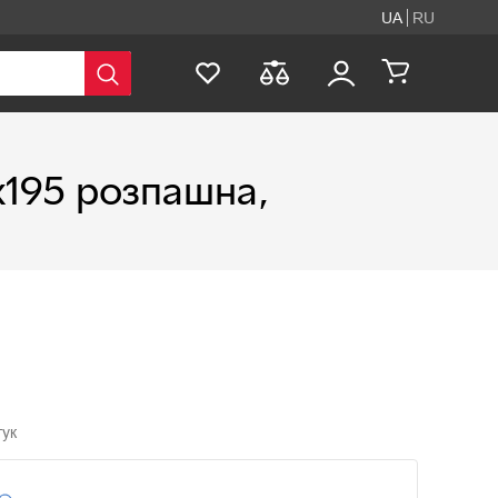
UA
RU
х195 розпашна,
гук