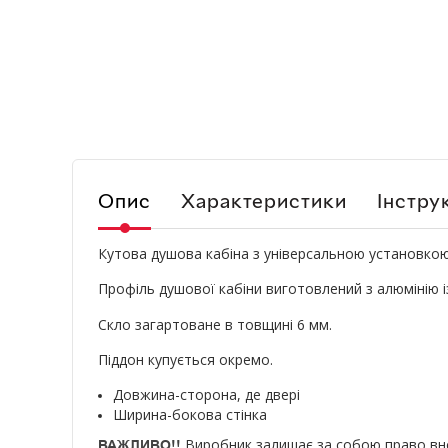
Опис
Характеристики
Інструк
Кутова душова кабіна з універсальною установкою (
Профіль душової кабіни виготовлений з алюмінію 
Скло загартоване в товщині 6 мм.
Піддон купується окремо.
Довжина-сторона, де двері
Ширина-бокова стінка
Виробник залишає за собою право внос
ВАЖЛИВО!!