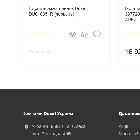
Гідромасажна панель Dusel
Інстал
DU616351R (червона)
387720
AREZ + 
Панель
Cosmop
star_border
star_border
star_border
star_border
star_border
star_border
star_border
star_border
star_
16 9
Очікується
Компанія Dusel Україна
Додатков
Україна, 65074, м. Одеса,
Акції
location_on
вул. Рекордна 40В
Мапа сай