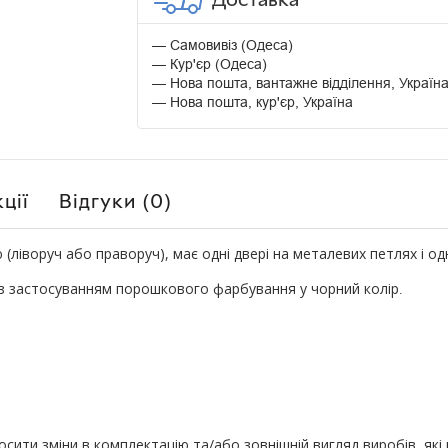
Самовивіз (Одеса)
Кур'єр (Одеса)
Нова пошта, вантажне відділення, Україн
Нова пошта, кур'єр, Україна
ції
Відгуки (0)
ліворуч або праворуч), має одні двері на металевих петлях і одну
із застосуванням порошкового фарбування у чорний колір
.
ити зміни в комплектацію та/або зовнішній вигляд виробів, які