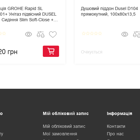
яція GROHE Rapid SL
Душовий піддон Dusel D104
01+ Унітаз підвісний DUSEL
прямокутний, 100х80х13,5
Сидіння Slim Soft-Close +
 змиву Grohe Skate
olitan
border
star_border
star_border
star_border
star_border
star_border
star_border
20 грн
Очікується
о
Мій обліковий запис
Інформація
Мій обліковий запис
Контакти
ту
Мої замовлення
Про нас