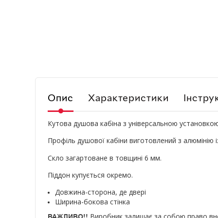
Опис
Характеристики
Інструк
Кутова душова кабіна з універсальною установкою (
Профіль душової кабіни виготовлений з алюмінію 
Скло загартоване в товщині 6 мм.
Піддон купується окремо.
Довжина-сторона, де двері
Ширина-бокова стінка
Виробник залишає за собою право внос
ВАЖЛИВО!!