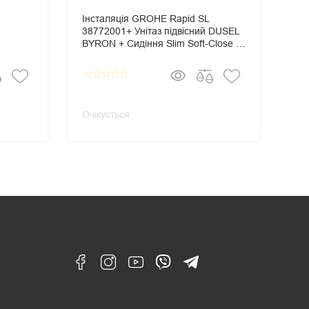
Інсталяція GROHE Rapid SL
Ін
38772001+ Унітаз підвісний DUSEL
387
BYRON + Сидіння Slim Soft-Close +
TE
Панель змиву Grohe Skate
Sli
Cosmopolitan
Gro
star_border
star_border
star_border
star_border
star_border
star_border
star_
Очікується
Очі