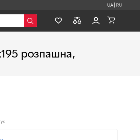
UA
RU
х195 розпашна,
гук