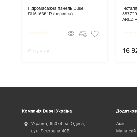
Гідромасажна панель Dusel
Інстал
DU616351R (червона)
387720
AREZ + 
Панель
Cosmop
star_border
star_border
star_border
star_border
star_border
star_border
star_border
star_border
star_
16 9
Очікується
Компанія Dusel Україна
Додатков
Україна, 65074, м. Одеса,
Акції
location_on
вул. Рекордна 40В
Мапа сай