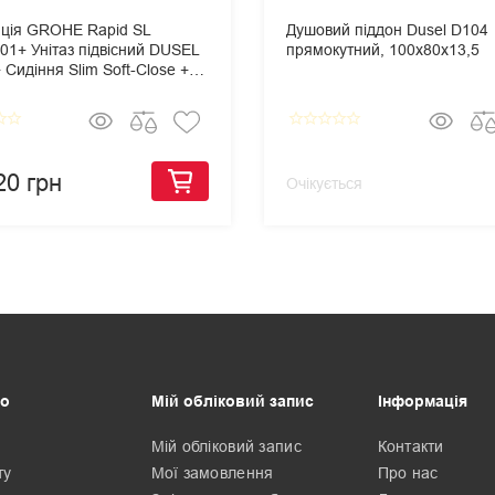
яція GROHE Rapid SL
Душовий піддон Dusel D104
01+ Унітаз підвісний DUSEL
прямокутний, 100х80х13,5
Сидіння Slim Soft-Close +
 змиву Grohe Skate
olitan
border
star_border
star_border
star_border
star_border
star_border
star_border
20 грн
Очікується
о
Мій обліковий запис
Інформація
Мій обліковий запис
Контакти
ту
Мої замовлення
Про нас