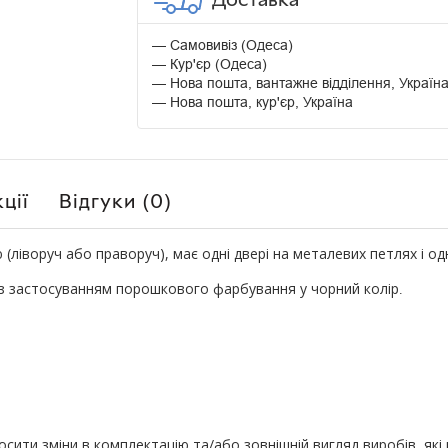
Самовивіз (Одеса)
Кур'єр (Одеса)
Нова пошта, вантажне відділення, Україн
Нова пошта, кур'єр, Україна
ції
Відгуки (0)
ліворуч або праворуч), має одні двері на металевих петлях і одну
із застосуванням порошкового фарбування у чорний колір
.
ити зміни в комплектацію та/або зовнішній вигляд виробів, які