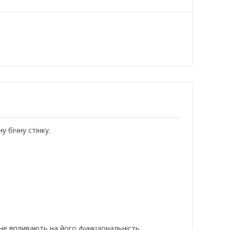
а
 бічну стінку.
 не впливають на його функціональність