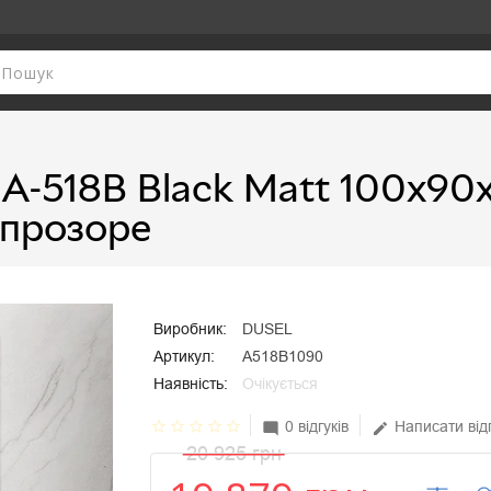
A-518B Black Matt 100х90
 прозоре
Виробник:
DUSEL
Артикул:
A518B1090
Наявність:
Очікується
star_border
star_border
star_border
star_border
star_border
0 відгуків
Написати від
mode_comment
edit
20 925 грн