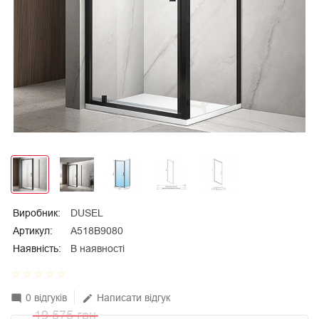
Виробник:
DUSEL
Артикул:
A518B9080
Наявність:
В наявності
star_border
star_border
star_border
star_border
star_border
0 відгуків
Написати відгук
mode_comment
edit
19 575 грн