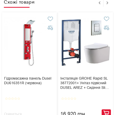
Схожі товари
Гідромасажна панель Dusel
Інсталяція GROHE Rapid SL
DU616351R (червона)
38772001+ Унітаз підвісний
DUSEL AREZ + Сидіння Slim
Soft-Close + Панель змиву
Grohe Skate Cosmopolitan
star_border
star_border
star_border
star_border
star_border
star_border
star_border
star_border
star_border
star_border
16 920 грн
Очікується