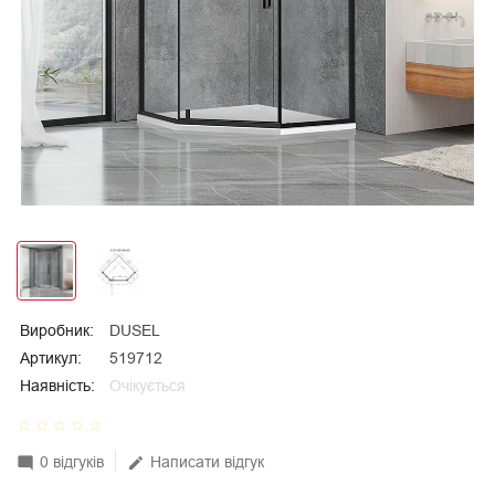
Виробник:
DUSEL
Артикул:
519712
Наявність:
Очікується
star_border
star_border
star_border
star_border
star_border
0 відгуків
Написати відгук
mode_comment
edit