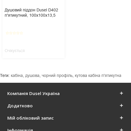
Душовий піддон Dusel D402
п'ятикутний, 100х100х13,5
star_border
star_border
star_border
star_border
star_border
Очікується
Теги:
кабіна
,
душова
,
чорний профіль
,
кутова кабіна п'ятикутна
Компанія Dusel Україна
Додатково
Мій обліковий запис
Інформація