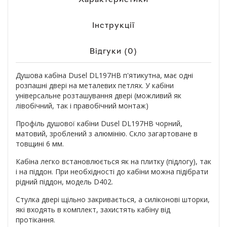
Інструкції
Відгуки (0)
Душова кабіна Dusel DL197HB п'ятикутна, має одні
розпашні двері на металевих петлях. У кабіни
універсальне розташування двері (можливий як
лівобічний, так і правобічний монтаж)
Профіль душової кабіни Dusel DL197HB чорний,
матовий, зроблений з алюмінію. Скло загартоване в
товщині 6 мм.
Кабіна легко встановлюється як на плитку (підлогу), так
і на піддон. При необхідності до кабіни можна підібрати
рідний піддон, модель D402.
Стулка двері щільно закривається, а силіконові шторки,
які входять в комплект, захистять кабіну від
протікання.