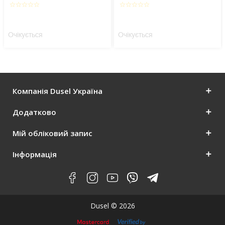
star_border
star_border
star_border
star_border
star_border
star_border
star_border
star_border
star_border
star_border
Очікується
Очікується
Компанія Dusel Україна
Додатково
Мій обліковий запис
Інформація
Dusel © 2026