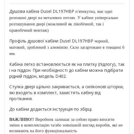
Душова кабіна Dusel DL197HBP
п'ятикутна, має одні
розпашні двері на металевих петлях. У кабіни універсальне
розташування двері (можливий як лівобічний, так і
правобічний монтаж)
Профіль душової кабіни Dusel DL197HBP
чорний,
матовий, зроблений з алюмінію. Скло загартоване в товщині 6
мм.
Кабіна легко встановлюється як на плитку (підлогу), так
і на піддон. При необхідності до кабіни можна підібрати
рідний піддон, модель D402.
Стулка двері щільно закривається, а силіконові шторки,
які входять в комплект, захистять кабіну від
протікання.
До кабіни додається інструкція по збірці.
ВАЖЛИВО!!
Виробник залишає за собою право вносити
зміни в комплектацію та/або зовнішній вигляд виробів, які не
впливають на його функціональність