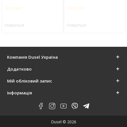
star_border
star_border
star_border
star_border
star_border
star_border
star_border
star_border
star_border
star_border
Очікується
Очікується
Компанія Dusel Україна
Додатково
Мій обліковий запис
Інформація
Dusel © 2026