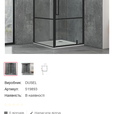
Виробник:
DUSEL
Артикул:
519893
Наявність:
В наявності
star_border
star_border
star_border
star_border
star_border
0 відгуків
Написати відгук
mode_comment
edit