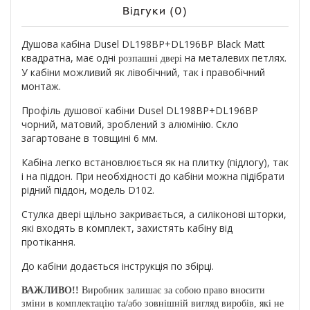
Відгуки (0)
Душова кабіна Dusel DL198BP+DL196BP Black Matt
квадратна, має одні
на металевих петлях.
розпашні
двері
У кабіни можливий як лівобічний, так і правобічний
монтаж.
Профіль душової кабіни Dusel DL198BP+DL196BP
чорний, матовий, зроблений з алюмінію. Скло
загартоване в товщині 6 мм.
Кабіна легко встановлюється як на плитку (підлогу), так
і на піддон. При необхідності до кабіни можна підібрати
рідний піддон, модель D102.
Стулка двері щільно закривається, а силіконові шторки,
які входять в комплект, захистять кабіну від
протікання.
До кабіни додається інструкція по збірці.
ВАЖЛИВО!!
Виробник залишає за собою право вносити
зміни в комплектацію та/або зовнішній вигляд виробів, які не