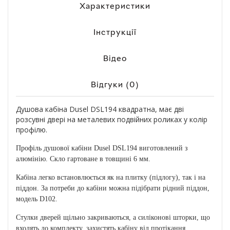
Характеристики
Інструкції
Відео
Відгуки (0)
Душова кабіна Dusel DSL194 квадратна, має дві
розсувні двері на металевих подвійних роликах у колір
профілю.
Профіль душової кабіни Dusel DSL194 виготовлений з
алюмінію. Скло гартоване в товщині 6 мм.
Кабіна легко встановлюється як на плитку (підлогу), так і на
піддон. За потреби до кабіни можна підібрати рідний піддон,
модель D102.
Стулки дверей щільно закриваються, а силіконові шторки, що
входять до комплекту, захистять кабіну від протікання.