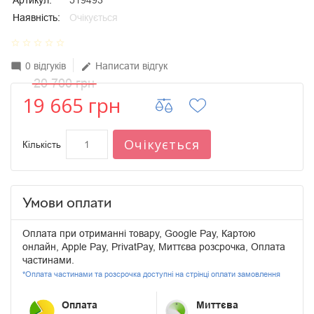
Артикул:
519493
Наявність:
Очікується
star_border
star_border
star_border
star_border
star_border
0 відгуків
Написати відгук
mode_comment
edit
20 700 грн
19 665 грн
Очікується
Кількість
Умови оплати
Оплата при отриманні товару, Google Pay, Картою
онлайн, Apple Pay, PrivatPay, Миттєва розсрочка, Оплата
частинами.
*Оплата частинами та розсрочка доступні на стрінці оплати замовлення
Оплата
Миттєва