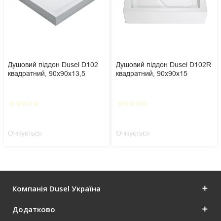
Душовий піддон Dusel D102
Душовий піддон Dusel D102R
квадратний, 90х90х13,5
квадратний, 90х90х15
star_border
star_border
star_border
star_border
star_border
star_border
star_border
star_border
star_border
star_border
Очікується
Очікується
Компанія Dusel Україна
Додатково