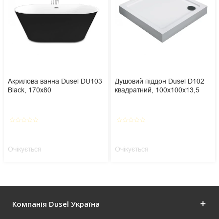
Акрилова ванна Dusel DU103
Душовий піддон Dusel D102
Black, 170x80
квадратний, 100х100х13,5
star_border
star_border
star_border
star_border
star_border
star_border
star_border
star_border
star_border
star_border
Очікується
Очікується
Компанія Dusel Україна