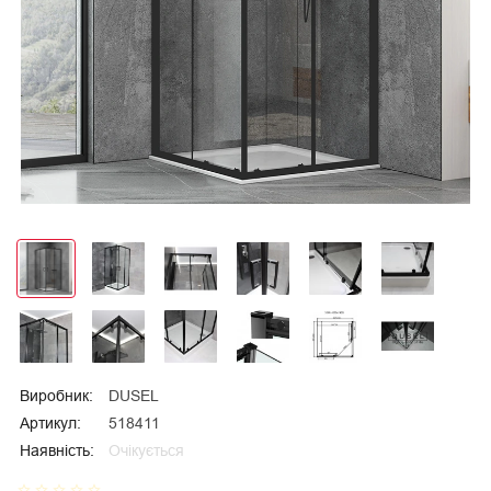
Виробник:
DUSEL
Артикул:
518411
Наявність:
Очікується
star_border
star_border
star_border
star_border
star_border