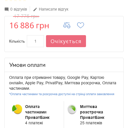
0 відгуків
Написати відгук
mode_comment
edit
17 775 грн
16 886 грн
Очікується
Кількість
Умови оплати
Оплата при отриманні товару, Google Pay, Картою
онлайн, Apple Pay, PrivatPay, Миттєва розсрочка, Оплата
частинами.
*Оплата частинами та розсрочка доступні на стрінці оплати замовлення
Оплата
Миттєва
частинами
розстрочка
ПриватБанк
ПриватБанк
4 платежі
25 платежів