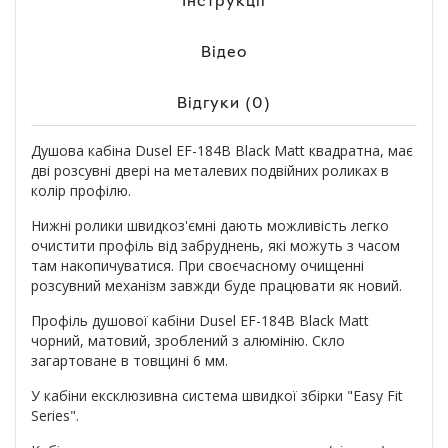
Інструкції
Відео
Відгуки (0)
Душова кабіна Dusel EF-184B Black Matt квадратна, має
дві розсувні двері на металевих подвійних роликах в
колір профілю.
Нижні ролики швидкоз'ємні дають можливість легко
очистити профіль від забруднень, які можуть з часом
там накопичуватися. При своєчасному очищенні
розсувний механізм завжди буде працювати як новий.
Профіль душової кабіни Dusel EF-184B Black Matt
чорний, матовий, зроблений з алюмінію. Скло
загартоване в товщині 6 мм.
У кабіни ексклюзивна система швидкої збірки "Easy Fit
Series".