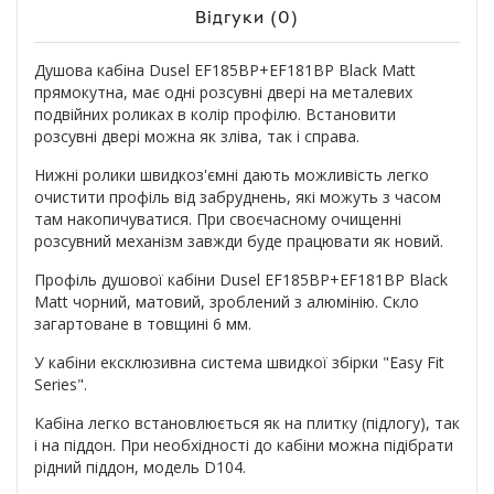
Відгуки (0)
Душова кабіна Dusel EF185BP+EF181BP Black Matt
прямокутна, має одні розсувні двері на металевих
подвійних роликах в колір профілю. Встановити
розсувні двері можна як зліва, так і справа.
Нижні ролики швидкоз'ємні дають можливість легко
очистити профіль від забруднень, які можуть з часом
там накопичуватися. При своєчасному очищенні
розсувний механізм завжди буде працювати як новий.
Профіль душової кабіни Dusel EF185BP+EF181BP Black
Matt чорний, матовий, зроблений з алюмінію. Скло
загартоване в товщині 6 мм.
У кабіни ексклюзивна система швидкої збірки "Easy Fit
Series".
Кабіна легко встановлюється як на плитку (підлогу), так
і на піддон. При необхідності до кабіни можна підібрати
рідний піддон, модель D104.