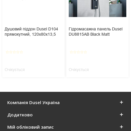
Душовий піддон Dusel D104
Гідромасажна панель Dusel
прямокутний, 120х80х13,5
DU8815АВ Black Matt
star_border
star_border
star_border
star_border
star_border
star_border
star_border
star_border
star_border
star_border
Очікується
Очікується
Компанія Dusel Україна
Додатково
Мій обліковий запис