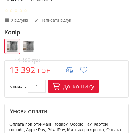
star_border
star_border
star_border
star_border
star_border
0 відгуків
Написати відгук
mode_comment
edit
Колір
14 400 грн
13 392 грн
До кошику
Кількість
Умови оплати
Оплата при отриманні товару, Google Pay, Картою
онлайн, Apple Pay, PrivatPay, Миттєва розсрочка, Оплата