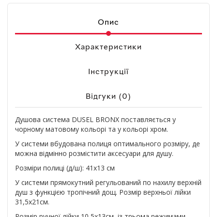
Опис
Характеристики
Інструкції
Відгуки (0)
Душова система DUSEL BRONX поставляється у
чорному матовому кольорі та у кольорі хром.
У системи вбудована полиця оптимального розміру, де
можна відмінно розмістити аксесуари для душу.
Розміри полиці (д/ш): 41х13 см
У системи прямокутний регульований по нахилу верхній
душ з функцією тропічний дощ. Розмір верхньої лійки
31,5х21см.
Розмір ручної лійки 10,5х13см, із трьома режимами