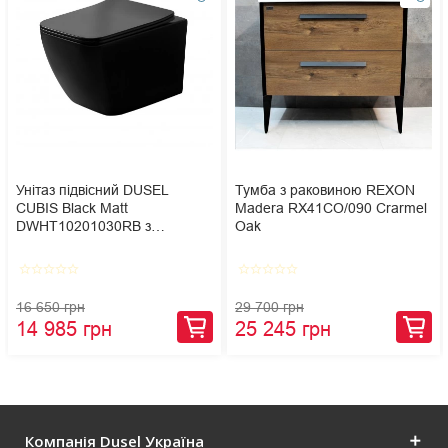
Унітаз підвісний DUSEL
Тумба з раковиною REXON
CUBIS Black Matt
Madera RX41CO/090 Crarmel
DWHT10201030RВ з
Oak
сидінням Slim Soft-Close
star_border
star_border
star_border
star_border
star_border
star_border
star_border
star_border
star_border
star_border
16 650 грн
29 700 грн
14 985 грн
25 245 грн
Компанія Dusel Україна