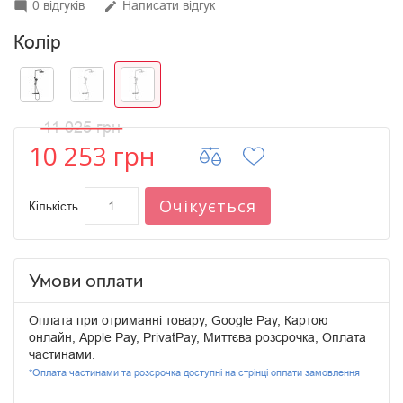
0 відгуків
Написати відгук
mode_comment
edit
Колір
11 025 грн
10 253 грн
Очікується
Кількість
Умови оплати
Оплата при отриманні товару, Google Pay, Картою
онлайн, Apple Pay, PrivatPay, Миттєва розсрочка, Оплата
частинами.
*Оплата частинами та розсрочка доступні на стрінці оплати замовлення