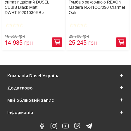
Унітаз підвісний DUSEL
Тумба з раковиною REXON
CUBIS Black Matt
Madera RX41CO/090 Crarmel
DWHT10201030RВ з
Oak
сидінням Slim Soft-Close
star_border
star_border
star_border
star_border
star_border
star_border
star_border
star_border
star_border
star_border
16 650 грн
29 700 грн
14 985 грн
25 245 грн
Компанія Dusel Україна
Додатково
Мій обліковий запис
Інформація