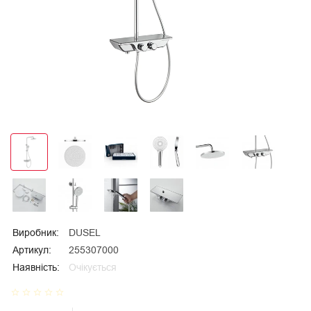
Виробник:
DUSEL
Артикул:
255307000
Наявність:
Очікується
star_border
star_border
star_border
star_border
star_border