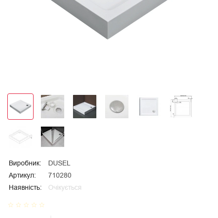
Виробник:
DUSEL
Артикул:
710280
Наявність:
Очікується
star_border
star_border
star_border
star_border
star_border