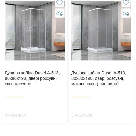
Душова кабіна Dusel А-513,
Душова кабіна Dusel А-513,
80х80х190, двері розсувні,
80х80х190, двері розсувні,
скло прозоре
матове скло (шиншила)
star_border
star_border
star_border
star_border
star_border
star_border
star_border
star_border
star_border
star_border
Очікується
Очікується