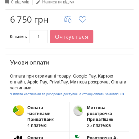
0 відгуків
Написати відгук
mode_comment
edit
6 750 грн
Очікується
Кількість
Умови оплати
Оплата при отриманні товару, Google Pay, Картою
онлайн, Apple Pay, PrivatPay, Миттєва розсрочка, Оплата
частинами.
*Оплата частинами та розсрочка доступні на стрінці оплати замовлення
Оплата
Миттєва
частинами
розстрочка
ПриватБанк
ПриватБанк
4 платежі
25 платежів
Оплата
Розстрочка А-