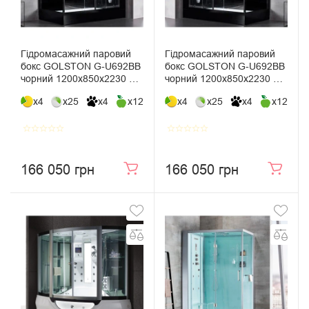
Гідромасажний паровий
Гідромасажний паровий
бокс GOLSTON G-U692BB
бокс GOLSTON G-U692BB
чорний 1200х850х2230 мм
чорний 1200х850х2230 мм
правосторонній, розсувний
лівосторонній, розсувний
x4
x25
x4
x12
x4
x25
x4
x12
star_border
star_border
star_border
star_border
star_border
star_border
star_border
star_border
star_border
star_border
166 050 грн
166 050 грн