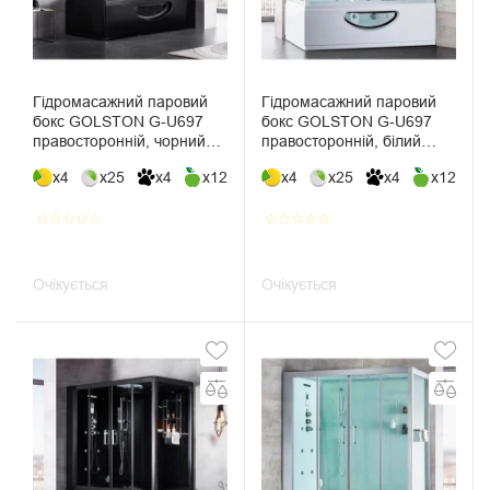
Гідромасажний паровий
Гідромасажний паровий
бокс GOLSTON G-U697
бокс GOLSTON G-U697
правосторонній, чорний
правосторонній, білий
1790х960х2230 мм
1790х960х2230 мм
x4
x25
x4
x12
x4
x25
x4
x12
star_border
star_border
star_border
star_border
star_border
star_border
star_border
star_border
star_border
star_border
Очікується
Очікується