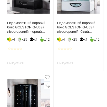
Гідромасажний паровий
Гідромасажний паровий
бокс GOLSTON G-U697
бокс GOLSTON G-U697
лівосторонній, чорний
лівосторонній, білий
1790х960х2230 мм
1790х960х2230 мм
x4
x25
x4
x12
x4
x25
x4
x12
star_border
star_border
star_border
star_border
star_border
star_border
star_border
star_border
star_border
star_border
Очікується
Очікується