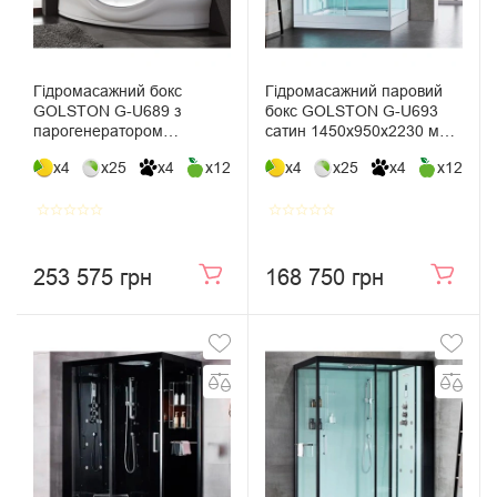
Гідромасажний бокс
Гідромасажний паровий
GOLSTON G-U689 з
бокс GOLSTON G-U693
парогенератором
сатин 1450х950х2230 мм
1630х1630х2230
лівосторонній
x4
x25
x4
x12
x4
x25
x4
x12
star_border
star_border
star_border
star_border
star_border
star_border
star_border
star_border
star_border
star_border
253 575 грн
168 750 грн