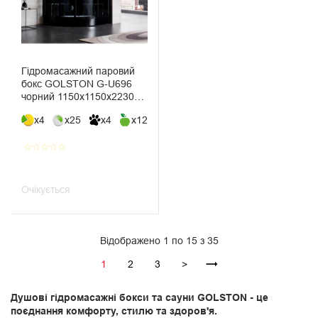
Гідромасажний паровий
бокс GOLSTON G-U696
чорний 1150х1150х2230
мм
x4
x25
x4
x12
star_border
star_border
star_border
star_border
star_border
Очікується
Відображено 1 по 15 з 35
1
2
3
>
Душові гідромасажні бокси та сауни GOLSTON - це
поєднання комфорту, стилю та здоров'я.