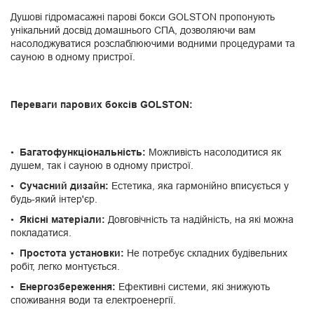
Душові гідромасажні парові бокси GOLSTON пропонують
унікальний досвід домашнього СПА, дозволяючи вам
насолоджуватися розслаблюючими водними процедурами та
сауною в одному пристрої.
Переваги парових боксів GOLSTON:
Багатофункціональність:
Можливість насолодитися як
душем, так і сауною в одному пристрої.
Сучасний дизайн:
Естетика, яка гармонійно вписується у
будь-який інтер'єр.
Якісні матеріали:
Довговічність та надійність, на які можна
покладатися.
Простота установки:
Не потребує складних будівельних
робіт, легко монтується.
Енергозбереження:
Ефективні системи, які знижують
споживання води та електроенергії.