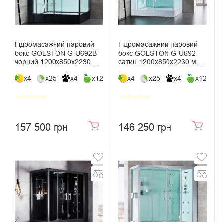
Гідромасажний паровий
Гідромасажний паровий
бокс GOLSTON G-U692B
бокс GOLSTON G-U692
чорний 1200х850х2230 мм
сатин 1200х850х2230 мм
лівосторонній, розсувний
лівосторонній, розпашний
x4
x25
x4
x12
x4
x25
x4
x12
star_border
star_border
star_border
star_border
star_border
star_border
star_border
star_border
star_border
star_border
157 500 грн
146 250 грн