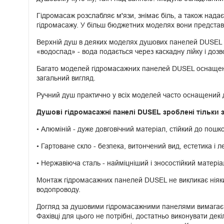
Гідромасаж розслабляє м'язи, знімає біль, а також нада
гідромасажу. У більш бюджетних моделях вони представле
Верхній душ в деяких моделях душових панелей DUSEL м
«водоспад» - вода подається через каскадну лійку і доз
Багато моделей гідромасажних панелей DUSEL оснащені з
загальний вигляд.
Ручний душ практично у всіх моделей часто оснащений
Душові гідромасажні панелі DUSEL зроблені тільки з
• Алюміній - дуже довговічний матеріал, стійкий до пошк
• Гартоване скло - безпека, витончений вид, естетика і ле
• Нержавіюча сталь - найміцніший і зносостійкий матеріа
Монтаж гідромасажних панелей DUSEL не викликає ніяки
водопроводу.
Догляд за душовими гідромасажними панелями вимагає дб
Фахівці для цього не потрібні, достатньо виконувати дек