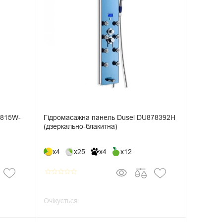
8815W-
Гідромасажна панель Dusel DU878392H
(дзеркально-блакитна)
x4
x25
x4
x12
star_border
star_border
star_border
star_border
star_border
Очікується