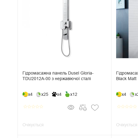
Гідромасажна панель Dusel Gloria-
Гідромаса
TDU2012A-00 з нержавіючої сталі
Black Matt
x4
x25
x4
x12
x4
x
star_border
star_border
star_border
star_border
star_border
star_border
star_border
star_border
star_border
star_border
Очікується
Очікується