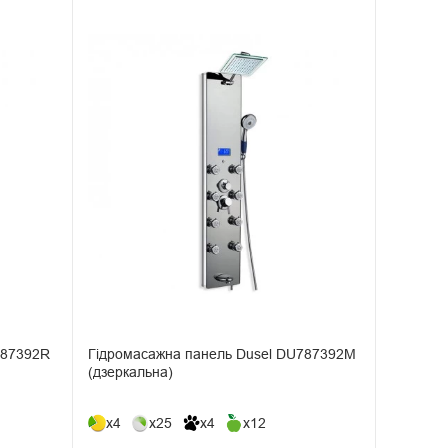
787392R
Гідромасажна панель Dusel DU787392M
(дзеркальна)
x4
x25
x4
x12