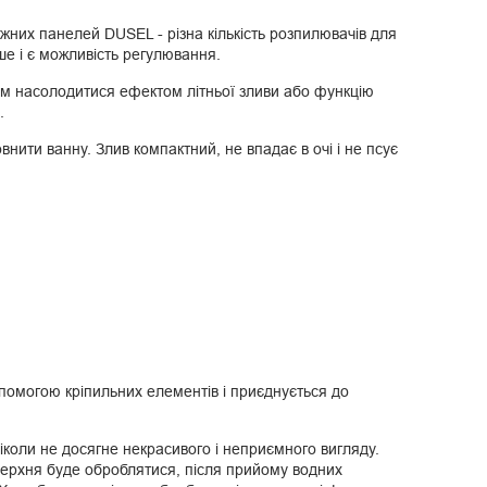
ажних панелей DUSEL - різна кількість розпилювачів для
ше і є можливість регулювання.
ам насолодитися ефектом літньої зливи або функцію
.
ити ванну. Злив компактний, не впадає в очі і не псує
помогою кріпильних елементів і приєднується до
іколи не досягне некрасивого і неприємного вигляду.
поверхня буде оброблятися, після прийому водних