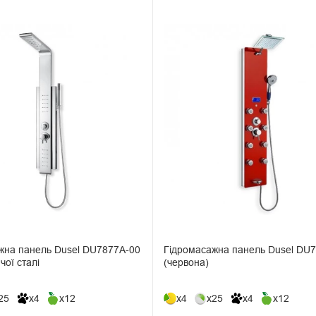
жна панель Dusel DU7877A-00
Гідромасажна панель Dusel DU
чої сталі
(червона)
25
x4
x12
x4
x25
x4
x12