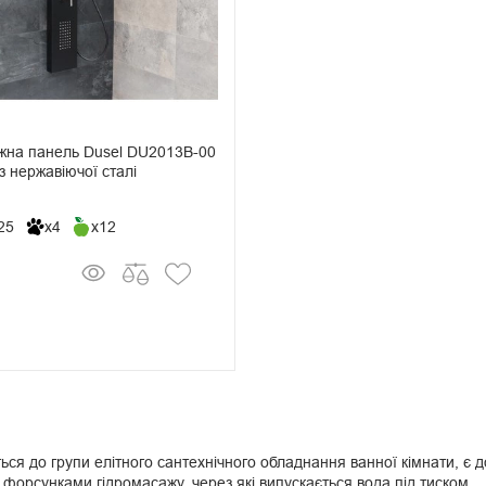
жна панель Dusel DU2013B-00
 з нержавіючої сталі
25
x4
x12
ься до групи елітного сантехнічного обладнання ванної кімнати, є 
форсунками гідромасажу, через які випускається вода під тиском.