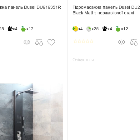
жна панель Dusel DU616351R
Гідромасажна панель Dusel DU
Black Matt з нержавіючої сталі
25
x4
x12
x4
x25
x4
x12
star_border
star_border
star_border
star_border
star_border
Очікується