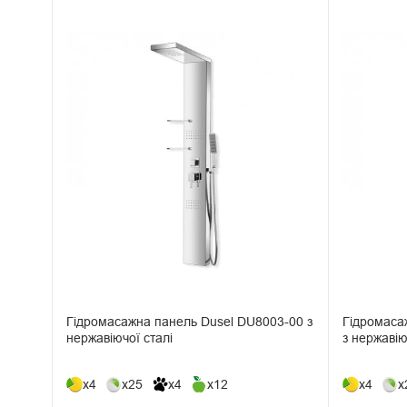
Гідромасажна панель Dusel DU8003-00 з
Гідромаса
нержавіючої сталі
з нержавію
x4
x25
x4
x12
x4
x