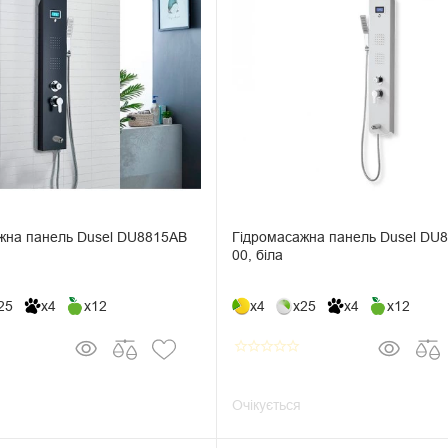
жна панель Dusel DU8815АВ
Гідромасажна панель Dusel DU
00, біла
25
x4
x12
x4
x25
x4
x12
star_border
star_border
star_border
star_border
star_border
Очікується