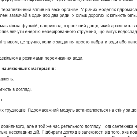
є терапевтичний вплив на весь організм. У різних моделях гідромас
ні зазвичай в один або два ряди. У більш дорогих їх кількість біль
ає кілька функцій, наприклад, «тропічний дощ», який дозволить в
воляє відчути енергію неаерірованного струменя, що імітує водоспад
ливом, це зручно, коли є завдання просто набрати води або наповн
 декількома режимами перемикання води.
 найякісніших матеріалів:
оджень.
гкість в догляді.
л.
х труднощів. Гідромасажний модуль встановлюється на стіну за до
айливого, але в той же час ретельного догляду. Тоді сантехніка н
ілька нескладних дій. Підбирати догляд в залежності від того, яка 