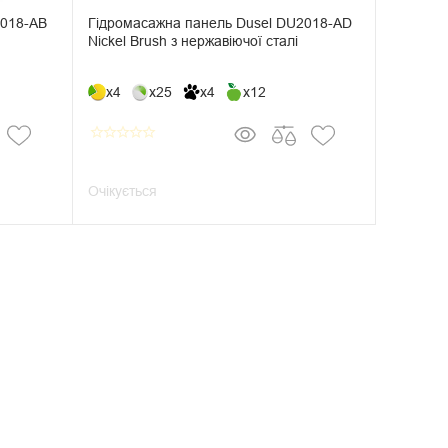
2018-АВ
Гідромасажна панель Dusel DU2018-AD
Nickel Brush з нержавіючої сталі
x4
x25
x4
x12
star_border
star_border
star_border
star_border
star_border
Очікується