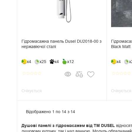
Гідромасажна панель Dusel DU2018-00 з
Гідромаса
нержавіючої сталі
Black Matt
x4
x25
x4
x12
x4
x
star_border
star_border
star_border
star_border
star_border
star_border
star_border
star_border
star_border
star_border
Очікується
Очікується
Відображено 1 по 14 з 14
Душові панелі з гідромасажем від ТМ DUSEL
відносят
душовому куточку, так і над ванною. Модуль обладнаний 