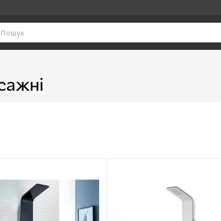
сажні