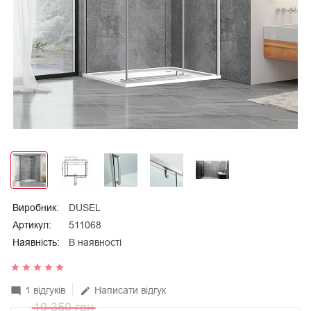
Виробник:
DUSEL
Артикул:
511068
Наявність:
В наявності
star
star
star
star
star
1 відгуків
Написати відгук
mode_comment
edit
19 350 грн