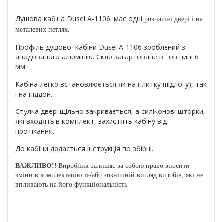
Душова кабіна Dusel А-1106 має одні
розпашні
двері
і на
металевих петлях.
Профіль душової кабіни Dusel А-1106 зроблений з
анодованого алюмінію. Скло загартоване в товщині 6
мм.
Кабіна легко встановлюється як на плитку (підлогу), так
і на піддон.
Стулка двері щільно закривається, а силіконові шторки,
які входять в комплект, захистять кабіну від
протікання.
До кабіни додається інструкція по збірці.
ВАЖЛИВО!!
Виробник залишає за собою право вносити
зміни в комплектацію та/або зовнішній вигляд виробів, які не
впливають на його функціональність