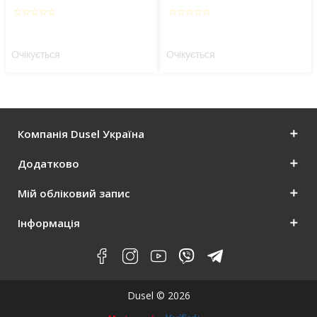
star_border
star_border
star_border
star_border
star_border
star_border
star_border
star_border
star_border
star_border
Очікується
Очікується
Компанія Dusel Україна
Додатково
Мій обліковий запис
Інформація
Dusel © 2026