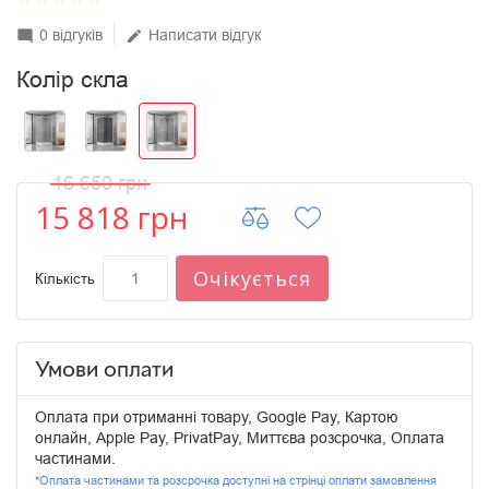
0 відгуків
Написати відгук
mode_comment
edit
Колір скла
16 650 грн
15 818 грн
Очікується
Кількість
Умови оплати
Оплата при отриманні товару, Google Pay, Картою
онлайн, Apple Pay, PrivatPay, Миттєва розсрочка, Оплата
частинами.
*Оплата частинами та розсрочка доступні на стрінці оплати замовлення