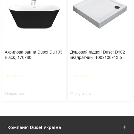
Акрилова ванна Dusel DU103
Душовий піддон Dusel D102
Black, 170x80
квадратний, 100х100х13,5
star_border
star_border
star_border
star_border
star_border
star_border
star_border
star_border
star_border
star_border
Очікується
Очікується
Компанія Dusel Україна