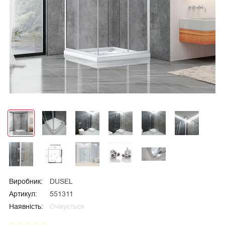
Виробник:
DUSEL
Артикул:
551311
Наявність:
Очікується
star_border
star_border
star_border
star_border
star_border