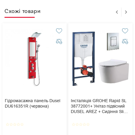
Схожі товари
Гідромасажна панель Dusel
Інсталяція GROHE Rapid SL
DU616351R (червона)
38772001+ Унітаз підвісний
DUSEL AREZ + Сидіння Slim
Soft-Close + Панель змиву
Grohe Skate Cosmopolitan
star_border
star_border
star_border
star_border
star_border
star_border
star_border
star_border
star_border
star_border