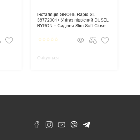
Інсталяція GROHE Rapid SL
Ін
38772001+ Унітаз підвісний DUSEL
387
BYRON + Сидіння Slim Soft-Close +
TE
Панель змиву Grohe Skate
Sli
Cosmopolitan
Gro
star_border
star_border
star_border
star_border
star_border
star_border
star_
Очікується
Очі