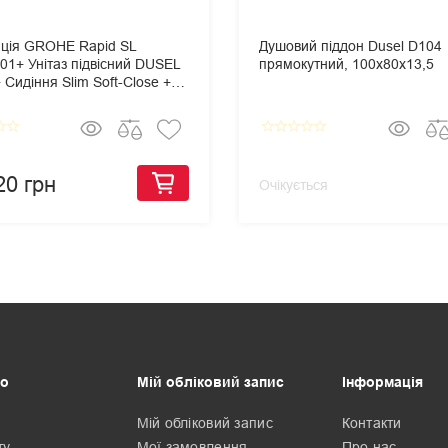
яція GROHE Rapid SL
Душовий піддон Dusel D104
01+ Унітаз підвісний DUSEL
прямокутний, 100х80х13,5
Сидіння Slim Soft-Close +
 змиву Grohe Skate
olitan
border
star_border
star_border
star_border
star_border
star_border
star_border
20 грн
Очікується
о
Мій обліковий запис
Інформація
Мій обліковий запис
Контакти
ту
Мої замовлення
Про нас