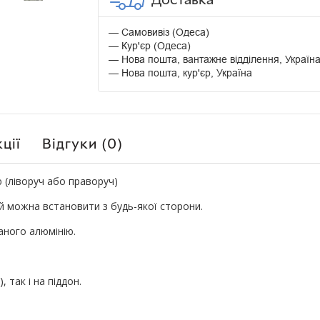
Самовивіз (Одеса)
Кур'єр (Одеса)
Нова пошта, вантажне відділення, Україн
Нова пошта, кур'єр, Україна
ції
Відгуки (0)
 (ліворуч або праворуч)
й можна встановити з будь-якої сторони.
аного алюмінію.
, так і на піддон.