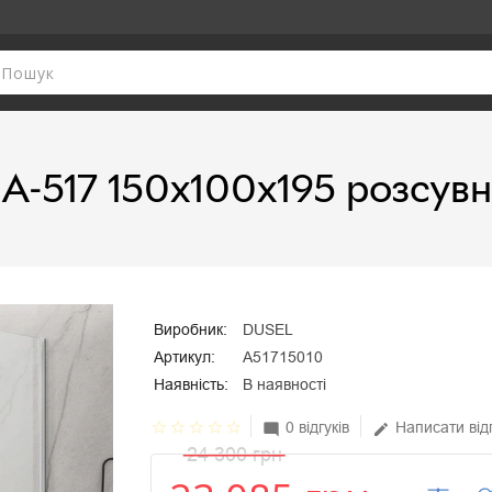
A-517 150х100х195 розсувн
Виробник:
DUSEL
Артикул:
A51715010
Наявність:
В наявності
star_border
star_border
star_border
star_border
star_border
0 відгуків
Написати від
mode_comment
edit
24 300 грн