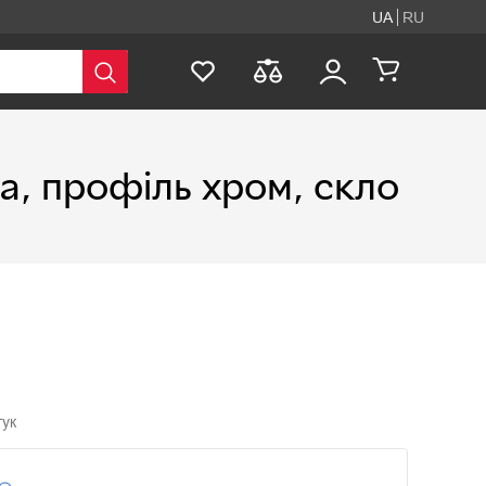
UA
RU
а, профіль хром, скло
гук