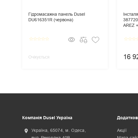
Гідромасажна панель Dusel
Інстал
DU616351R (червона)
387720
AREZ + 
Панель
Cosmop
star_border
star_border
star_border
star_border
star_border
star_border
star_border
star_border
star_
16 9
Очікується
Компанія Dusel Україна
Додатков
Україна, 65074, м. Одеса,
Акції
location_on
вул. Рекордна 40В
Мапа сай