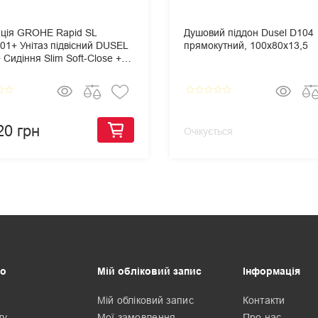
яція GROHE Rapid SL
Душовий піддон Dusel D104
01+ Унітаз підвісний DUSEL
прямокутний, 100х80х13,5
Сидіння Slim Soft-Close +
 змиву Grohe Skate
olitan
border
star_border
star_border
star_border
star_border
star_border
star_border
20 грн
Очікується
о
Мій обліковий запис
Інформація
Мій обліковий запис
Контакти
ту
Мої замовлення
Про нас