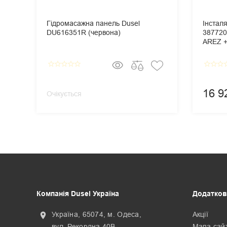
Гідромасажна панель Dusel
Інстал
DU616351R (червона)
387720
AREZ + 
Панель
Cosmop
star_border
star_border
star_border
star_border
star_border
star_border
star_border
star_border
star_
16 9
Очікується
Компанія Dusel Україна
Додатков
Україна, 65074, м. Одеса,
Акції
location_on
вул. Рекордна 40В
Мапа сай