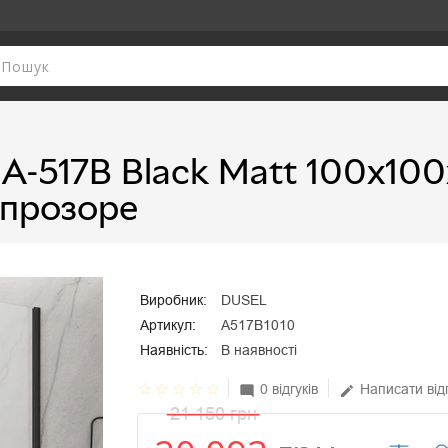
A-517B Black Matt 100х100
 прозоре
Виробник:
DUSEL
Артикул:
A517B1010
Наявність:
В наявності
star_border
star_border
star_border
star_border
star_border
0 відгуків
Написати від
mode_comment
edit
21 150 грн