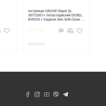
Інсталяція GROHE Rapid SL
Ін
38772001+ Унітаз підвісний DUSEL
387
BYRON + Сидіння Slim Soft-Close +
TE
Панель змиву Grohe Skate
Sli
Cosmopolitan
Gro
star_border
star_border
star_border
star_border
star_border
star_border
star_
Очікується
Очі