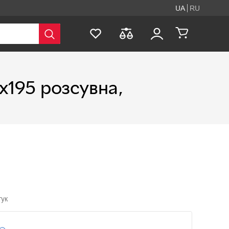
UA
RU
х195 розсувна,
гук