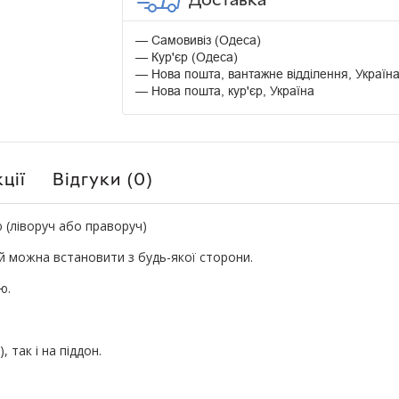
Самовивіз (Одеса)
Кур'єр (Одеса)
Нова пошта, вантажне відділення, Україн
Нова пошта, кур'єр, Україна
ції
Відгуки (0)
 (ліворуч або праворуч)
й можна встановити з будь-якої сторони.
ю.
, так і на піддон.