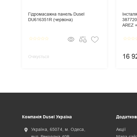
Гідромасажна панель Dusel
Інстал
DU616351R (червона)
387720
AREZ + 
Панель
Cosmop
star_border
star_border
star_border
star_border
star_border
star_border
star_border
star_border
star_
16 9
Очікується
Компанія Dusel Україна
Додатков
Україна, 65074, м. Одеса,
Акції
location_on
вул. Рекордна 40В
Мапа сай