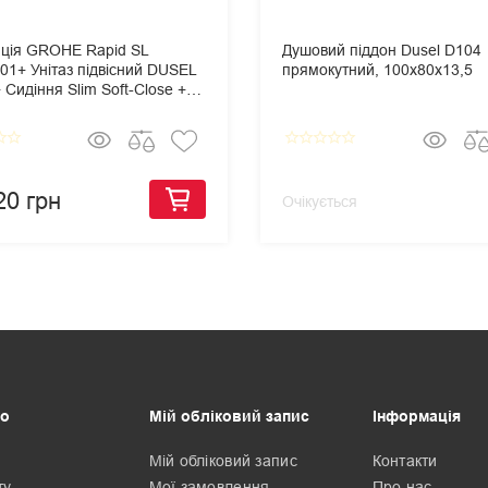
яція GROHE Rapid SL
Душовий піддон Dusel D104
01+ Унітаз підвісний DUSEL
прямокутний, 100х80х13,5
Сидіння Slim Soft-Close +
 змиву Grohe Skate
olitan
border
star_border
star_border
star_border
star_border
star_border
star_border
20 грн
Очікується
о
Мій обліковий запис
Інформація
Мій обліковий запис
Контакти
ту
Мої замовлення
Про нас