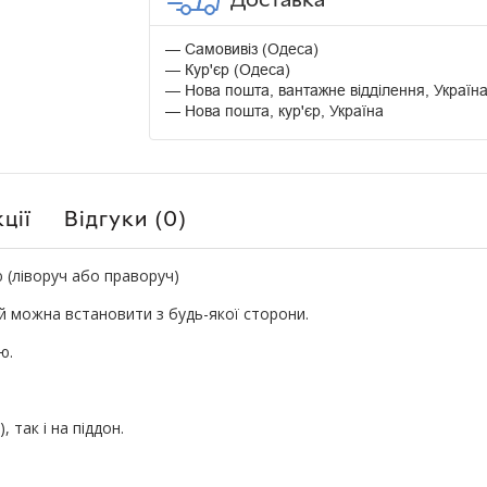
Самовивіз (Одеса)
Кур'єр (Одеса)
Нова пошта, вантажне відділення, Україн
Нова пошта, кур'єр, Україна
ції
Відгуки (0)
 (ліворуч або праворуч)
й можна встановити з будь-якої сторони.
ю.
, так і на піддон.