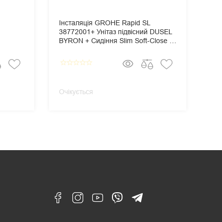
Інсталяція GROHE Rapid SL
Ін
38772001+ Унітаз підвісний DUSEL
387
BYRON + Сидіння Slim Soft-Close +
TE
Панель змиву Grohe Skate
Sli
Cosmopolitan
Gro
star_border
star_border
star_border
star_border
star_border
star_border
star_
Очікується
Очі