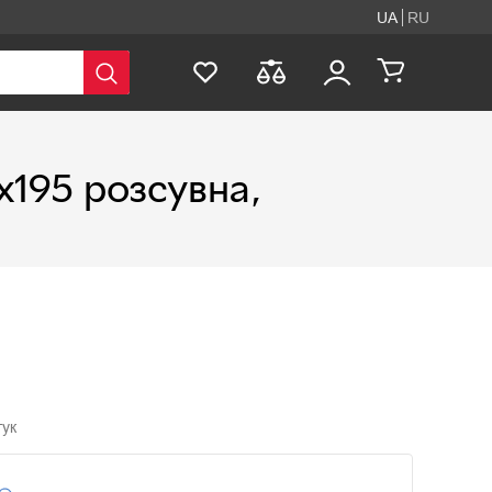
UA
RU
х195 розсувна,
гук