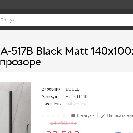
A-517B Black Matt 140х100
 прозоре
Виробник:
DUSEL
Артикул:
A517B1410
Наявність:
Очікується
star_border
star_border
star_border
star_border
star_border
0 відгуків
Написати від
mode_comment
edit
24 750 грн