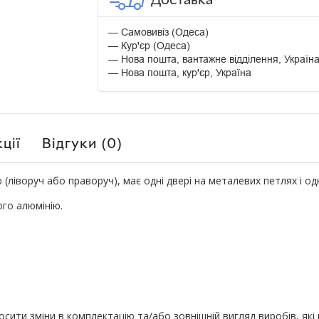
Самовивіз (Одеса)
Кур'єр (Одеса)
Нова пошта, вантажне відділення, Україн
Нова пошта, кур'єр, Україна
ції
Відгуки (0)
ліворуч або праворуч), має одні двері на металевих петлях і одну
го алюмінію.
ити зміни в комплектацію та/або зовнішній вигляд виробів, які