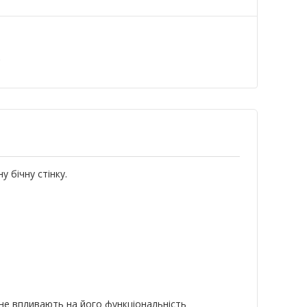
а
 бічну стінку.
 не впливають на його функціональність