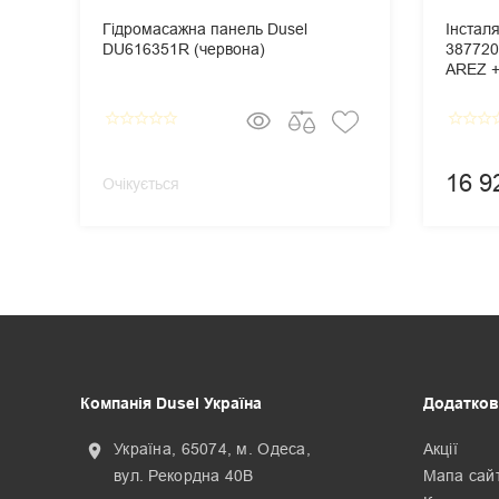
Гідромасажна панель Dusel
Інстал
DU616351R (червона)
387720
AREZ + 
Панель
Cosmop
star_border
star_border
star_border
star_border
star_border
star_border
star_border
star_border
star_
16 9
Очікується
Компанія Dusel Україна
Додатков
Україна, 65074, м. Одеса,
Акції
location_on
вул. Рекордна 40В
Мапа сай