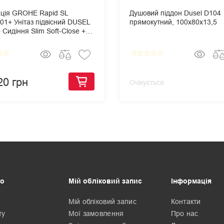
яція GROHE Rapid SL
Душовий піддон Dusel D104
01+ Унітаз підвісний DUSEL
прямокутний, 100х80х13,5
Сидіння Slim Soft-Close +
 змиву Grohe Skate
olitan
border
star_border
star_border
star_border
star_border
star_border
star_border
20 грн
Очікується
о
Мій обліковий запис
Інформація
Мій обліковий запис
Контакти
ту
Мої замовлення
Про нас