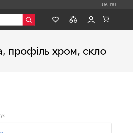
UA
RU
, профіль хром, скло
гук