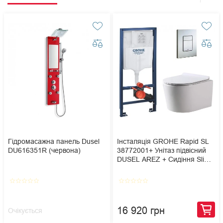
Гідромасажна панель Dusel
Інсталяція GROHE Rapid SL
DU616351R (червона)
38772001+ Унітаз підвісний
DUSEL AREZ + Сидіння Slim
Soft-Close + Панель змиву
Grohe Skate Cosmopolitan
star_border
star_border
star_border
star_border
star_border
star_border
star_border
star_border
star_border
star_border
16 920 грн
Очікується