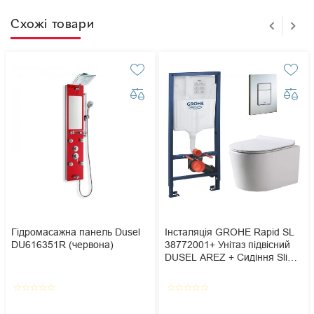
Схожі товари
Гідромасажна панель Dusel
Інсталяція GROHE Rapid SL
DU616351R (червона)
38772001+ Унітаз підвісний
DUSEL AREZ + Сидіння Slim
Soft-Close + Панель змиву
Grohe Skate Cosmopolitan
star_border
star_border
star_border
star_border
star_border
star_border
star_border
star_border
star_border
star_border