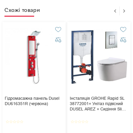
Схожі товари
Гідромасажна панель Dusel
Інсталяція GROHE Rapid SL
DU616351R (червона)
38772001+ Унітаз підвісний
DUSEL AREZ + Сидіння Slim
Soft-Close + Панель змиву
Grohe Skate Cosmopolitan
star_border
star_border
star_border
star_border
star_border
star_border
star_border
star_border
star_border
star_border