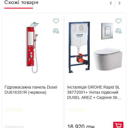
Схожі товари
Гідромасажна панель Dusel
Інсталяція GROHE Rapid SL
DU616351R (червона)
38772001+ Унітаз підвісний
DUSEL AREZ + Сидіння Slim
Soft-Close + Панель змиву
Grohe Skate Cosmopolitan
star_border
star_border
star_border
star_border
star_border
star_border
star_border
star_border
star_border
star_border
16 920 грн
Очікується