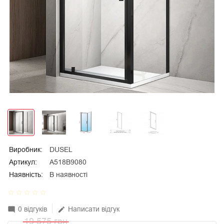
Виробник:
DUSEL
Артикул:
A518B9080
Наявність:
В наявності
star_border
star_border
star_border
star_border
star_border
0 відгуків
Написати відгук
mode_comment
edit
19 575 грн