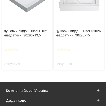
Душовий піддон Dusel D102
Душовий піддон Dusel D102R
квадратний, 90х90х13,5
квадратний, 90х90х15
star_border
star_border
star_border
star_border
star_border
star_border
star_border
star_border
star_border
star_border
Очікується
Очікується
Компанія Dusel Україна
Додатково