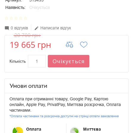
Артикул:
519493
Наявність:
Очікується
star_border
star_border
star_border
star_border
star_border
0 відгуків
Написати відгук
mode_comment
edit
20 700 грн
19 665 грн
Очікується
Кількість
Умови оплати
Оплата при отриманні товару, Google Pay, Картою
онлайн, Apple Pay, PrivatPay, Миттєва розсрочка, Оплата
частинами.
*Оплата частинами та розсрочка доступні на стрінці оплати замовлення
Оплата
Миттєва