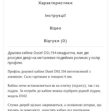
Характеристики
Інструкції
Відео
Відгуки (0)
Душова кабіна Dusel DSL194 квадратна, має дві
розсувні двері на металевих подвійних роликах у колір
профілю.
Профіль душової кабіни Dusel DSL194 виготовлений з
алюмінію. Скло гартоване в товщині 6 мм.
Кабіна легко встановлюється як на плитку (підлогу), так і на
піддон. За потреби до кабіни можна підібрати рідний піддон,
модель D102.
Стулки дверей щільно закриваються, а силіконові шторки, що
входять до комплекту, захистять кабіну від протікання.