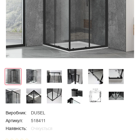
Виробник:
DUSEL
Артикул:
518411
Наявність:
Очікується
star_border
star_border
star_border
star_border
star_border