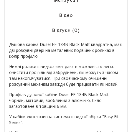
Інструкції
Відео
Відгуки (0)
Душова кабіна Dusel EF-184B Black Matt квадратна, має
дві розсувні двері на металевих подвійних роликах в
колір профілю.
Нижні ролики швидкоз'ємні дають можливість легко
очистити профіль від забруднень, які можуть з часом
там накопичуватися. При своєчасному очищенні
розсувний механізм завжди буде працювати як новий.
Профіль душової кабіни Dusel EF-184B Black Matt
чорний, матовий, зроблений з алюмінію. Скло
загартоване в товщині 6 мм.
У кабіни ексклюзивна система швидкої збірки "Easy Fit
Series".