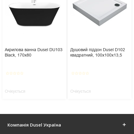
Акрилова ванна Dusel DU103
Душовий піддон Dusel D102
Black, 170x80
квадратний, 100х100х13,5
star_border
star_border
star_border
star_border
star_border
star_border
star_border
star_border
star_border
star_border
Очікується
Очікується
Компанія Dusel Україна