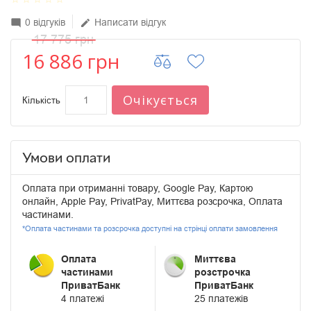
0 відгуків
Написати відгук
mode_comment
edit
17 775 грн
16 886 грн
Очікується
Кількість
Умови оплати
Оплата при отриманні товару, Google Pay, Картою
онлайн, Apple Pay, PrivatPay, Миттєва розсрочка, Оплата
частинами.
*Оплата частинами та розсрочка доступні на стрінці оплати замовлення
Оплата
Миттєва
частинами
розстрочка
ПриватБанк
ПриватБанк
4 платежі
25 платежів