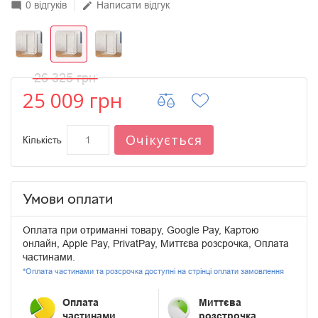
0 відгуків
Написати відгук
mode_comment
edit
26 325 грн
25 009 грн
Очікується
Кількість
Умови оплати
Оплата при отриманні товару, Google Pay, Картою
онлайн, Apple Pay, PrivatPay, Миттєва розсрочка, Оплата
частинами.
*Оплата частинами та розсрочка доступні на стрінці оплати замовлення
Оплата
Миттєва
частинами
розстрочка