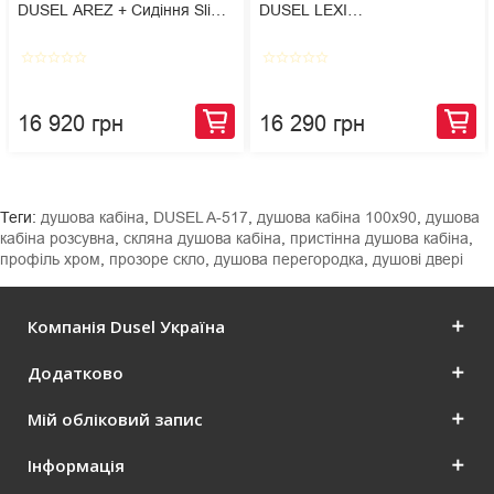
DUSEL AREZ + Сидіння Slim
DUSEL LEXI
Soft-Close + Панель змиву
DWHT10201330+ Сидіння
Grohe Skate Cosmopolitan
Slim Soft-Close + Панель
star_border
star_border
star_border
star_border
star_border
star_border
star_border
star_border
star_border
star_border
змиву Grohe Skate
Cosmopolitan
16 920 грн
16 290 грн
Теги:
душова кабіна
,
DUSEL A-517
,
душова кабіна 100x90
,
душова
кабіна розсувна
,
скляна душова кабіна
,
пристінна душова кабіна
,
профіль хром
,
прозоре скло
,
душова перегородка
,
душові двері
Компанія Dusel Україна
Додатково
Мій обліковий запис
Інформація