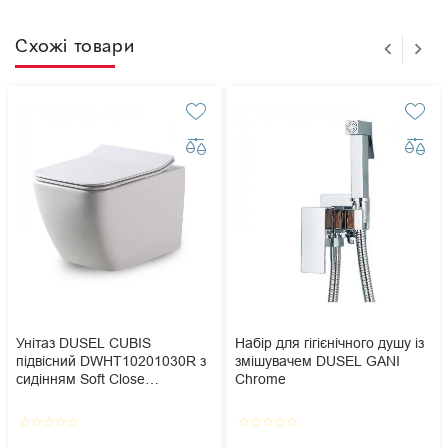
Схожі товари
Унітаз DUSEL CUBIS
Набір для гігієнічного душу із
підвісний DWHT10201030R з
змішувачем DUSEL GANI
сидінням Soft Close
Chrome
дюропласт
star_border
star_border
star_border
star_border
star_border
star_border
star_border
star_border
star_border
star_border