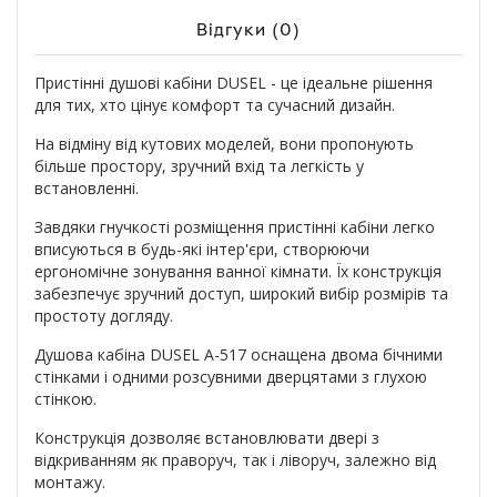
Відгуки (0)
Пристінні душові кабіни DUSEL - це ідеальне рішення
для тих, хто цінує комфорт та сучасний дизайн.
На відміну від кутових моделей, вони пропонують
більше простору, зручний вхід та легкість у
встановленні.
Завдяки гнучкості розміщення пристінні кабіни легко
вписуються в будь-які інтер'єри, створюючи
ергономічне зонування ванної кімнати. Їх конструкція
забезпечує зручний доступ, широкий вибір розмірів та
простоту догляду.
Душова кабіна DUSEL A-517 оснащена двома бічними
стінками і одними розсувними дверцятами з глухою
стінкою.
Конструкція дозволяє встановлювати двері з
відкриванням як праворуч, так і ліворуч, залежно від
монтажу.