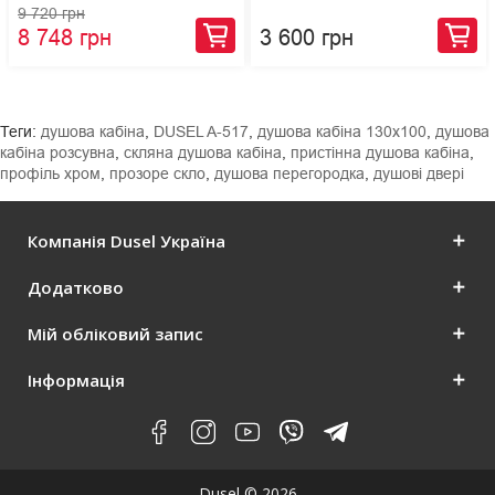
9 720 грн
8 748 грн
3 600 грн
Теги:
душова кабіна
,
DUSEL A-517
,
душова кабіна 130x100
,
душова
кабіна розсувна
,
скляна душова кабіна
,
пристінна душова кабіна
,
профіль хром
,
прозоре скло
,
душова перегородка
,
душові двері
Компанія Dusel Україна
Додатково
Мій обліковий запис
Інформація
Dusel © 2026