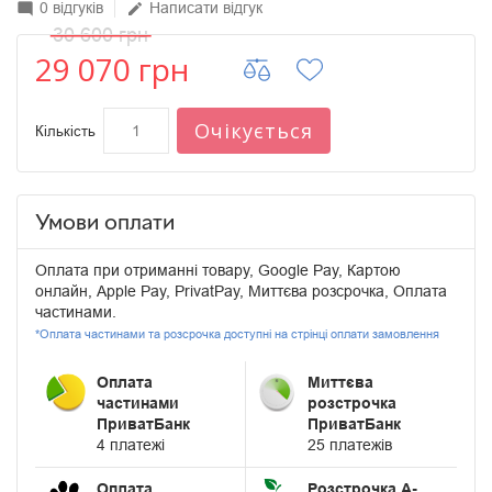
0 відгуків
Написати відгук
mode_comment
edit
30 600 грн
29 070 грн
Очікується
Кількість
Умови оплати
Оплата при отриманні товару, Google Pay, Картою
онлайн, Apple Pay, PrivatPay, Миттєва розсрочка, Оплата
частинами.
*Оплата частинами та розсрочка доступні на стрінці оплати замовлення
Оплата
Миттєва
частинами
розстрочка
ПриватБанк
ПриватБанк
4 платежі
25 платежів
Оплата
Розстрочка А-