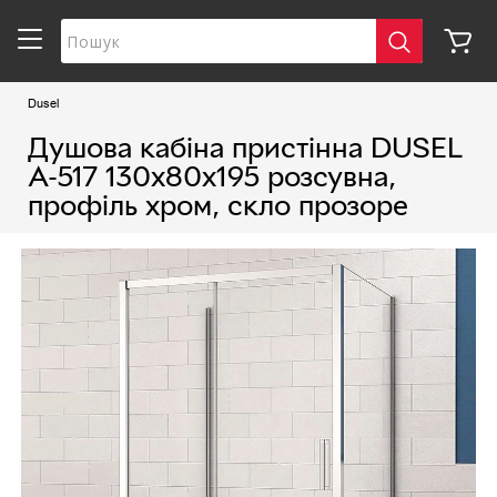
Dusel
Душова кабіна пристінна DUSEL
A-517 130х80х195 розсувна,
профіль хром, скло прозоре