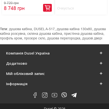
9 720 грн
8 748 грн
Очікується
Теги:
душова кабіна
,
DUSEL A-517
,
душова кабіна 130x80
,
душова
кабіна розсувна
,
скляна душова кабіна
,
пристінна душова кабіна
,
профіль хром
,
прозоре скло
,
душова перегородка
,
душові двері
Компанія Dusel Україна
Додатково
Мій обліковий запис
Інформація
Dusel © 2026