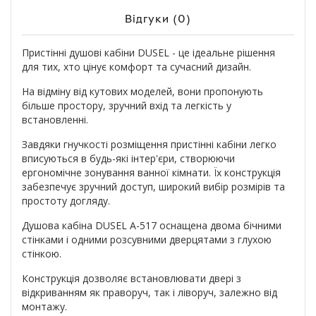
Відгуки (0)
Пристінні душові кабіни DUSEL - це ідеальне рішення
для тих, хто цінує комфорт та сучасний дизайн.
На відміну від кутових моделей, вони пропонують
більше простору, зручний вхід та легкість у
встановленні.
Завдяки гнучкості розміщення пристінні кабіни легко
вписуються в будь-які інтер'єри, створюючи
ергономічне зонування ванної кімнати. Їх конструкція
забезпечує зручний доступ, широкий вибір розмірів та
простоту догляду.
Душова кабіна DUSEL A-517 оснащена двома бічними
стінками і одними розсувними дверцятами з глухою
стінкою.
Конструкція дозволяє встановлювати двері з
відкриванням як праворуч, так і ліворуч, залежно від
монтажу.