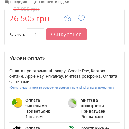
0 відгуків
Написати відгук
mode_comment
edit
27 900 грн
26 505 грн
Очікується
Кількість
Умови оплати
Оплата при отриманні товару, Google Pay, Картою
онлайн, Apple Pay, PrivatPay, Миттєва розсрочка, Оплата
частинами.
*Оплата частинами та розсрочка доступні на стрінці оплати замовлення
Оплата
Миттєва
частинами
розстрочка
ПриватБанк
ПриватБанк
4 платежі
25 платежів
Оплата
Розстрочка А-