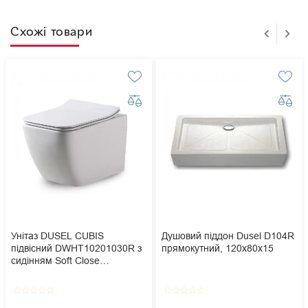
Схожі товари
Унітаз DUSEL CUBIS
Душовий піддон Dusel D104R
підвісний DWHT10201030R з
прямокутний, 120х80х15
сидінням Soft Close
дюропласт
star_border
star_border
star_border
star_border
star_border
star_border
star_border
star_border
star_border
star_border