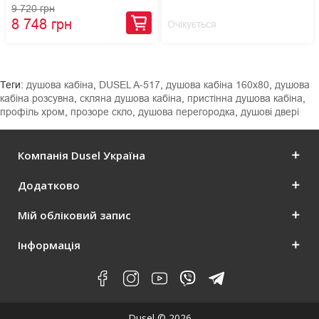
9 720 грн
8 748 грн
Очікується
Теги:
душова кабіна
,
DUSEL A-517
,
душова кабіна 160x80
,
душова
кабіна розсувна
,
скляна душова кабіна
,
пристінна душова кабіна
,
профіль хром
,
прозоре скло
,
душова перегородка
,
душові двері
Компанія Dusel Україна
Додатково
Мій обліковий запис
Інформація
Dusel © 2026