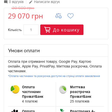
0 відгуків
Написати відгук
mode_comment
edit
30 600 грн
29 070 грн
До кошику
Кількість
Умови оплати
Оплата при отриманні товару, Google Pay, Картою
онлайн, Apple Pay, PrivatPay, Миттєва розсрочка, Оплата
частинами.
*Оплата частинами та розсрочка доступні на стрінці оплати замовлення
Оплата
Миттєва
частинами
розстрочка
ПриватБанк
ПриватБанк
4 платежі
25 платежів
Оплата
Розстрочка А-