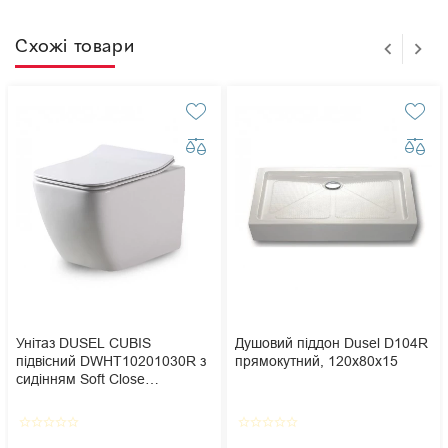
Схожі товари
Унітаз DUSEL CUBIS
Душовий піддон Dusel D104R
підвісний DWHT10201030R з
прямокутний, 120х80х15
сидінням Soft Close
дюропласт
star_border
star_border
star_border
star_border
star_border
star_border
star_border
star_border
star_border
star_border