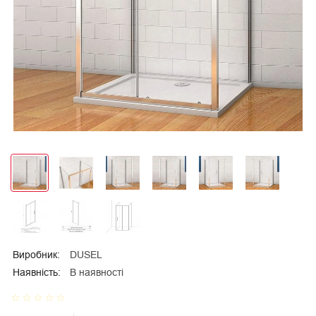
Виробник:
DUSEL
Наявність:
В наявності
star_border
star_border
star_border
star_border
star_border