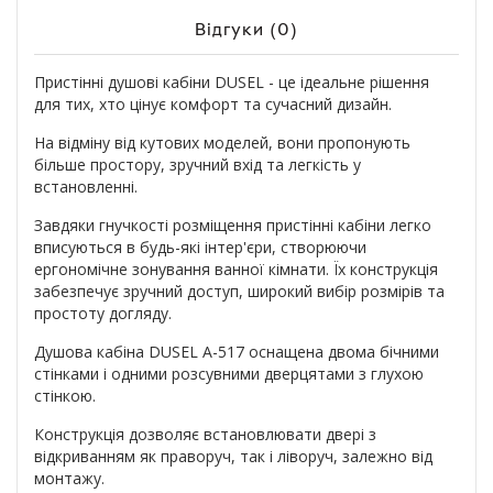
Відгуки (0)
Пристінні душові кабіни DUSEL - це ідеальне рішення
для тих, хто цінує комфорт та сучасний дизайн.
На відміну від кутових моделей, вони пропонують
більше простору, зручний вхід та легкість у
встановленні.
Завдяки гнучкості розміщення пристінні кабіни легко
вписуються в будь-які інтер'єри, створюючи
ергономічне зонування ванної кімнати. Їх конструкція
забезпечує зручний доступ, широкий вибір розмірів та
простоту догляду.
Душова кабіна DUSEL A-517 оснащена двома бічними
стінками і одними розсувними дверцятами з глухою
стінкою.
Конструкція дозволяє встановлювати двері з
відкриванням як праворуч, так і ліворуч, залежно від
монтажу.