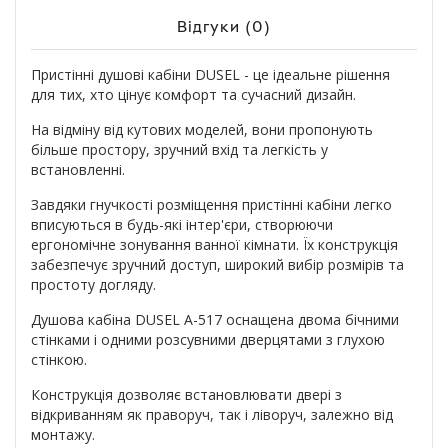
Відгуки (0)
Пристінні душові кабіни DUSEL - це ідеальне рішення
для тих, хто цінує комфорт та сучасний дизайн.
На відміну від кутових моделей, вони пропонують
більше простору, зручний вхід та легкість у
встановленні.
Завдяки гнучкості розміщення пристінні кабіни легко
вписуються в будь-які інтер'єри, створюючи
ергономічне зонування ванної кімнати. Їх конструкція
забезпечує зручний доступ, широкий вибір розмірів та
простоту догляду.
Душова кабіна DUSEL A-517 оснащена двома бічними
стінками і одними розсувними дверцятами з глухою
стінкою.
Конструкція дозволяє встановлювати двері з
відкриванням як праворуч, так і ліворуч, залежно від
монтажу.