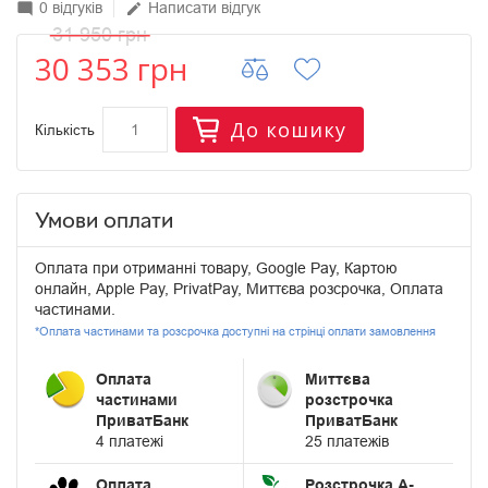
0 відгуків
Написати відгук
mode_comment
edit
31 950 грн
30 353 грн
До кошику
Кількість
Умови оплати
Оплата при отриманні товару, Google Pay, Картою
онлайн, Apple Pay, PrivatPay, Миттєва розсрочка, Оплата
частинами.
*Оплата частинами та розсрочка доступні на стрінці оплати замовлення
Оплата
Миттєва
частинами
розстрочка
ПриватБанк
ПриватБанк
4 платежі
25 платежів
Оплата
Розстрочка А-