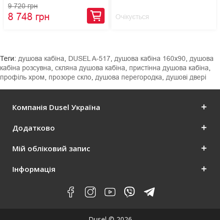
9 720 грн
8 748 грн
Очікується
Теги:
душова кабіна
,
DUSEL A-517
,
душова кабіна 160x90
,
душова
кабіна розсувна
,
скляна душова кабіна
,
пристінна душова кабіна
,
профіль хром
,
прозоре скло
,
душова перегородка
,
душові двері
Компанія Dusel Україна
Додатково
Мій обліковий запис
Інформація
Dusel © 2026