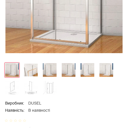
Виробник:
DUSEL
Наявність:
В наявності
star_border
star_border
star_border
star_border
star_border