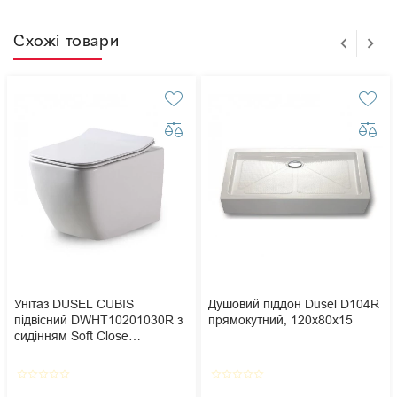
Схожі товари
Унітаз DUSEL CUBIS
Душовий піддон Dusel D104R
підвісний DWHT10201030R з
прямокутний, 120х80х15
сидінням Soft Close
дюропласт
star_border
star_border
star_border
star_border
star_border
star_border
star_border
star_border
star_border
star_border