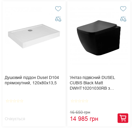
Душовий піддон Dusel D104
Унітаз підвісний DUSEL
прямокутний, 120х80х13,5
CUBIS Black Matt
DWHT10201030RВ з
сидінням Slim Soft-Close
star_border
star_border
star_border
star_border
star_border
star_border
star_border
star_border
star_border
star_border
16 650 грн
14 985 грн
Очікується