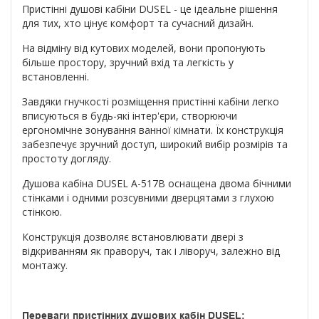
Пристінні душові кабіни DUSEL - це ідеальне рішення
для тих, хто цінує комфорт та сучасний дизайн.
На відміну від кутових моделей, вони пропонують
більше простору, зручний вхід та легкість у
встановленні.
Завдяки гнучкості розміщення пристінні кабіни легко
вписуються в будь-які інтер'єри, створюючи
ергономічне зонування ванної кімнати. Їх конструкція
забезпечує зручний доступ, широкий вибір розмірів та
простоту догляду.
Душова кабіна DUSEL A-517B оснащена двома бічними
стінками і одними розсувними дверцятами з глухою
стінкою.
Конструкція дозволяє встановлювати двері з
відкриванням як праворуч, так і ліворуч, залежно від
монтажу.
Переваги пристінних душових кабін DUSEL: