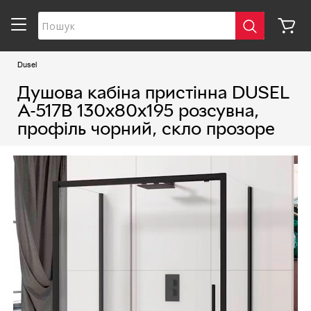
Dusel
Душова кабіна пристінна DUSEL
A-517B 130х80х195 розсувна,
профіль чорний, скло прозоре