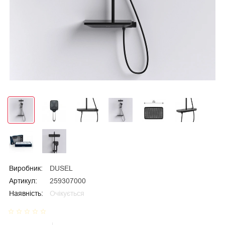
Виробник:
DUSEL
Артикул:
259307000
Наявність:
Очікується
star_border
star_border
star_border
star_border
star_border