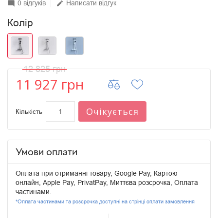
0 відгуків
Написати відгук
mode_comment
edit
Колір
12 825 грн
11 927 грн
Очікується
Кількість
Умови оплати
Оплата при отриманні товару, Google Pay, Картою
онлайн, Apple Pay, PrivatPay, Миттєва розсрочка, Оплата
частинами.
*Оплата частинами та розсрочка доступні на стрінці оплати замовлення