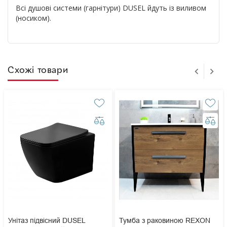
Всі душові системи (гарнітури) DUSEL йдуть із виливом
(носиком).
Схожі товари
Унітаз підвісний DUSEL
Тумба з раковиною REXON