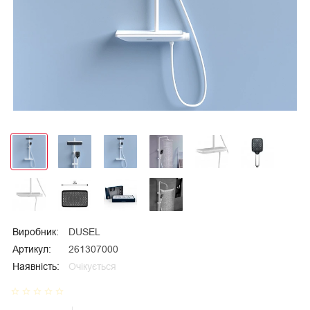
Виробник:
DUSEL
Артикул:
261307000
Наявність:
Очікується
star_border
star_border
star_border
star_border
star_border