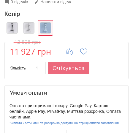
0 відгуків
Написати відгук
mode_comment
edit
Колір
12 825 грн
11 927 грн
Очікується
Кількість
Умови оплати
Оплата при отриманні товару, Google Pay, Картою
онлайн, Apple Pay, PrivatPay, Миттєва розсрочка, Оплата
частинами.
*Оплата частинами та розсрочка доступні на стрінці оплати замовлення