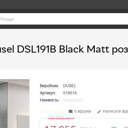
usel DSL191B Black Matt роз
Виробник:
DUSEL
Артикул:
518514
Наявність:
Очікується
star_border
star_border
star_border
star_border
star_border
0 відгуків
Написати від
mode_comment
edit
18 900 грн