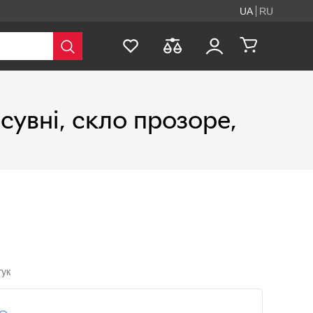
UA
RU
сувні, скло прозоре,
гук