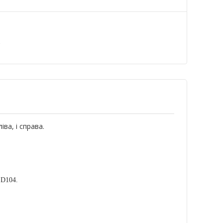
а
ва, і справа.
 D104.