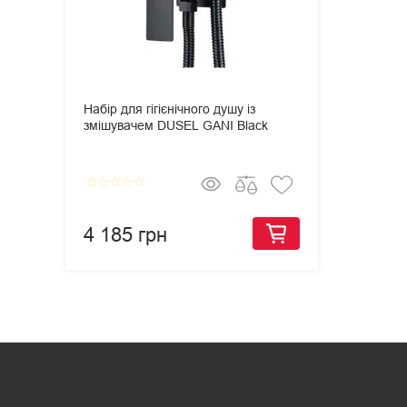
Набір для гігієнічного душу із
змішувачем DUSEL GANI Black
star_border
star_border
star_border
star_border
star_border
4 185 грн