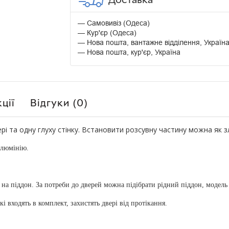
Самовивіз (Одеса)
Кур'єр (Одеса)
Нова пошта, вантажне відділення, Україн
Нова пошта, кур'єр, Україна
ції
Відгуки (0)
і та одну глуху стінку. Встановити розсувну частину можна як злі
алюмінію.
і на піддон. За потреби до дверей можна підібрати рідний піддон, модель
кі входять в комплект, захистять двері від протікання.