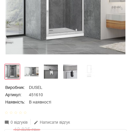
Виробник:
DUSEL
Артикул:
451610
Наявність:
В наявності
star_border
star_border
star_border
star_border
star_border
0 відгуків
Написати відгук
mode_comment
edit
12 825 грн