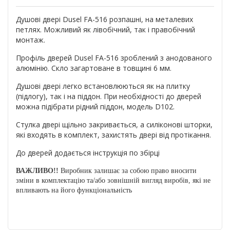
Душові двері Dusel FА-516 розпашні, на металевих
петлях. Можливий як лівобічний, так і правобічний
монтаж.
Профіль дверей Dusel FА-516 зроблений з анодованого
алюмінію. Скло загартоване в товщині 6 мм.
Душові двері легко встановлюються як на плитку
(підлогу), так і на піддон. При необхідності до дверей
можна підібрати рідний піддон, модель D102.
Стулка двері щільно закривається, а силіконові шторки,
які входять в комплект, захистять двері від протікання.
До дверей додається інструкція по збірці
ВАЖЛИВО!!
Виробник залишає за собою право вносити
зміни в комплектацію та/або зовнішній вигляд виробів, які не
впливають на його функціональність