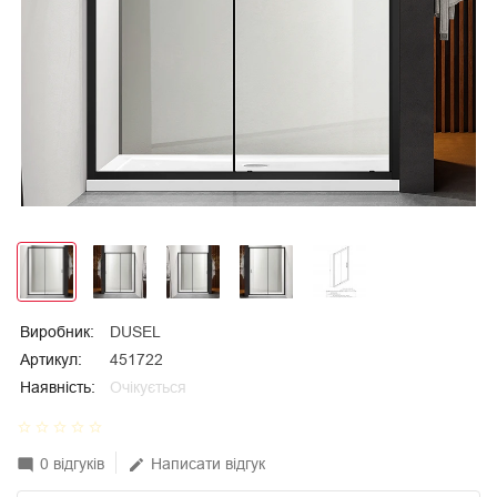
Виробник:
DUSEL
Артикул:
451722
Наявність:
Очікується
star_border
star_border
star_border
star_border
star_border
0 відгуків
Написати відгук
mode_comment
edit