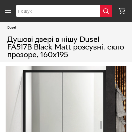
Dusel
Душові двері в нішу Dusel
FA517B Black Matt розсувні, скло
прозоре, 160х195