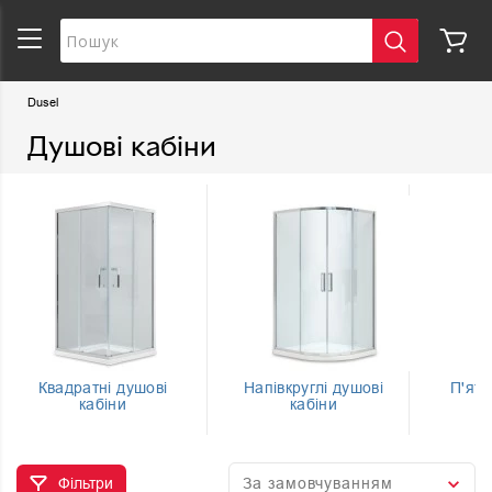
Dusel
Душові кабіни
Квадратні душові
Напівкруглі душові
П'яти
кабіни
кабіни
Фільтри