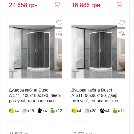
22 658 грн
16 886 грн
Душова кабіна Dusel
Душова кабіна Dusel
А-511, 100х100х190, двері
А-511, 90х90х190, двері
розсувні, тоноване скло
розсувні, тоноване скло
x4
x25
x4
x12
x4
x25
x4
x12
star_border
star_border
star_border
star_border
star_border
star_border
star_border
star_border
star_border
star_border
18 900 грн
17 775 грн