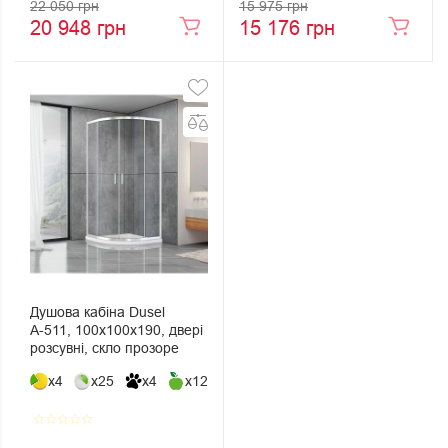
22 050 грн
15 975 грн
20 948 грн
15 176 грн
Душова кабіна Dusel
А-511, 100х100х190, двері
розсувні, скло прозоре
x4
x25
x4
x12
star_border
star_border
star_border
star_border
star_border