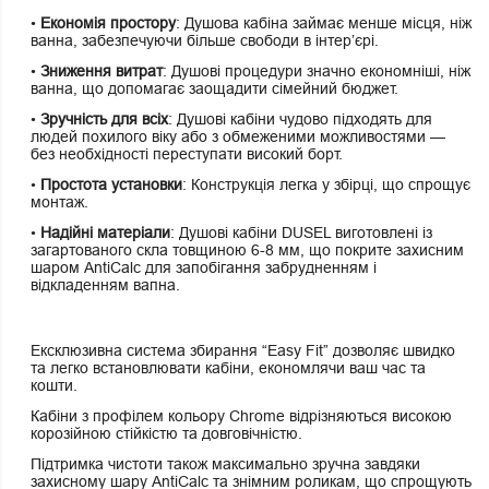
•
Економія простору
: Душова кабіна займає менше місця, ніж
ванна, забезпечуючи більше свободи в інтер’єрі.
•
Зниження витрат
: Душові процедури значно економніші, ніж
ванна, що допомагає заощадити сімейний бюджет.
•
Зручність для всіх
: Душові кабіни чудово підходять для
людей похилого віку або з обмеженими можливостями —
без необхідності переступати високий борт.
•
Простота установки
: Конструкція легка у збірці, що спрощує
монтаж.
•
Надійні матеріали
: Душові кабіни DUSEL виготовлені із
загартованого скла товщиною 6-8 мм, що покрите захисним
шаром AntiCalc для запобігання забрудненням і
відкладенням вапна.
Ексклюзивна система збирання “Easy Fit” дозволяє швидко
та легко встановлювати кабіни, економлячи ваш час та
кошти.
Кабіни з профілем кольору Chrome відрізняються високою
корозійною стійкістю та довговічністю.
Підтримка чистоти також максимально зручна завдяки
захисному шару AntiCalc та знімним роликам, що спрощують