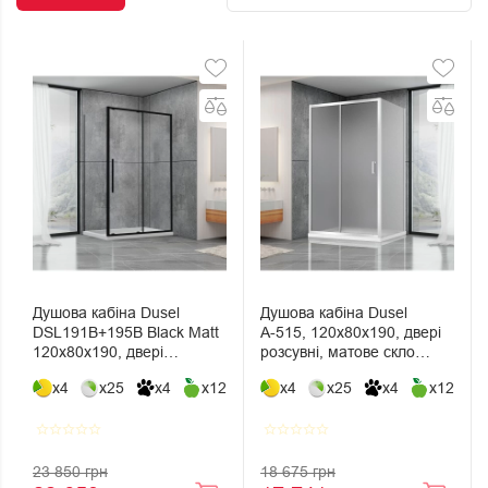
Душова кабіна Dusel
Душова кабіна Dusel
DSL191B+195B Black Matt
А-515, 120х80х190, двері
120х80х190, двері
розсувні, матове скло
розсувні, скло прозоре
(шиншила)
x4
x25
x4
x12
x4
x25
x4
x12
star_border
star_border
star_border
star_border
star_border
star_border
star_border
star_border
star_border
star_border
23 850 грн
18 675 грн