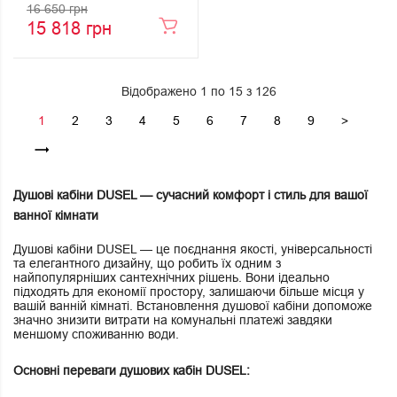
16 650 грн
15 818 грн
Відображено 1 по 15 з 126
1
2
3
4
5
6
7
8
9
>
Душові кабіни DUSEL — сучасний комфорт і стиль для вашої
ванної кімнати
Душові кабіни DUSEL — це поєднання якості, універсальності
та елегантного дизайну, що робить їх одним з
найпопулярніших сантехнічних рішень. Вони ідеально
підходять для економії простору, залишаючи більше місця у
вашій ванній кімнаті. Встановлення душової кабіни допоможе
значно знизити витрати на комунальні платежі завдяки
меншому споживанню води.
Основні переваги душових кабін DUSEL: