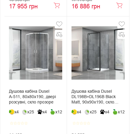
17 955 грн
16 886 грн
Душова кабіна Dusel
Душова кабіна Dusel
А-511, 80х80х190, двері
DL198B+DL196B Black
розсувні, скло прозоре
Matt, 90х90х190, скло
прозоре, двері розпашні
x4
x25
x4
x12
x4
x25
x4
x12
star_border
star_border
star_border
star_border
star_border
star_border
star_border
star_border
star_border
star_border