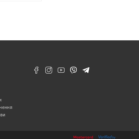
и
рнення
ови