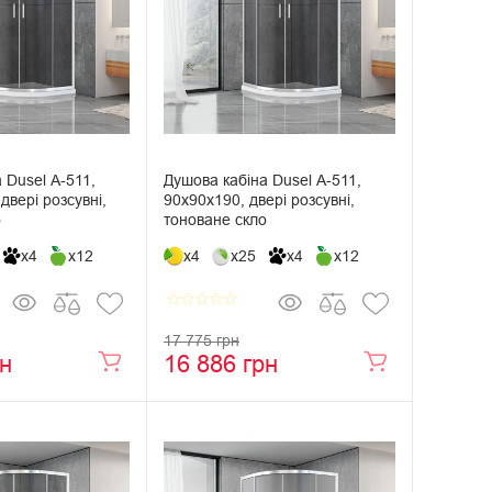
 Dusel А-511,
Душова кабіна Dusel А-511,
двері розсувні,
90х90х190, двері розсувні,
о
тоноване скло
x4
x12
x4
x25
x4
x12
star_border
star_border
star_border
star_border
star_border
17 775 грн
рн
16 886 грн