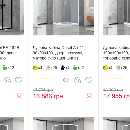
el EF-182B
Душова кабіна Dusel А-511,
Душова кабіна
90, двері
90х90х190, двері розсувні,
100х100х190, 
кло
матове скло (шиншила)
тоноване скл
x12
x4
x25
x4
x12
x4
x25
star_border
star_border
star_border
star_border
star_border
star_border
star_border
star_border
star_border
star_border
17 775 грн
18 900 грн
16 886 грн
17 955 г