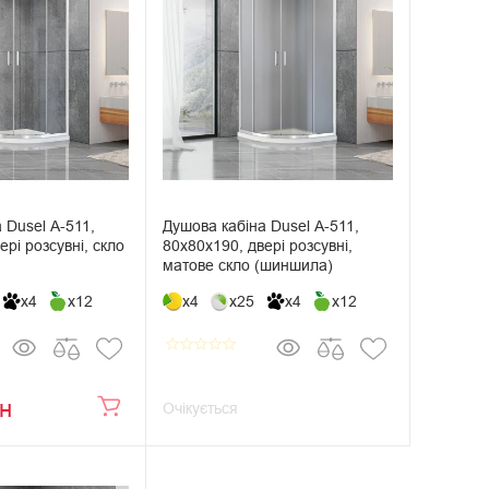
 Dusel А-511,
Душова кабіна Dusel А-511,
ері розсувні, скло
80х80х190, двері розсувні,
матове скло (шиншила)
x4
x12
x4
x25
x4
x12
star_border
star_border
star_border
star_border
star_border
рн
Очікується