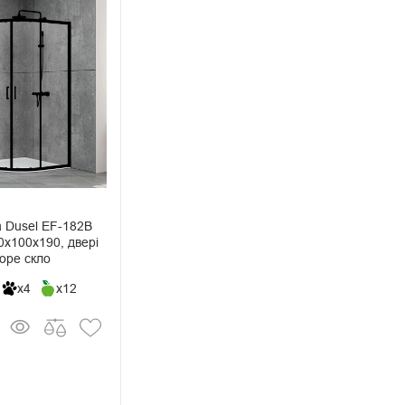
а Dusel EF-182B
00х100х190, двері
зоре скло
x4
x12