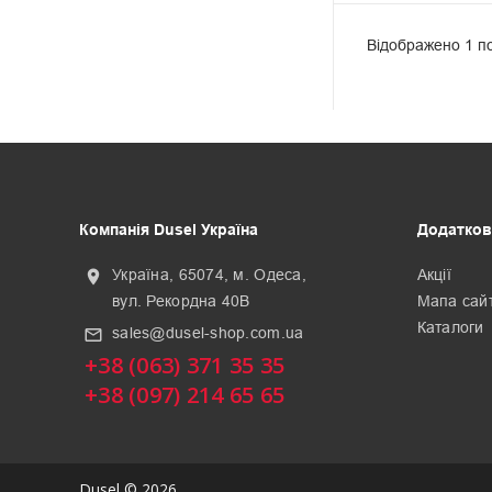
Відображено 1 по
Компанія Dusel Україна
Додатков
Україна, 65074, м. Одеса,
Акції
location_on
вул. Рекордна 40В
Мапа сай
Каталоги
sales@dusel-shop.com.ua
mail_outline
+38 (063) 371 35 35
+38 (097) 214 65 65
Dusel © 2026