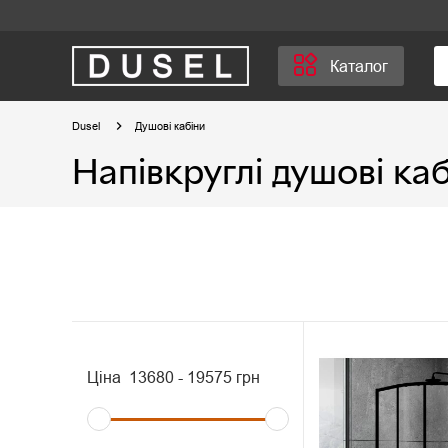
Каталог
Dusel
Душові кабіни
Напівкруглі душові ка
Ціна
13680
-
19575
грн