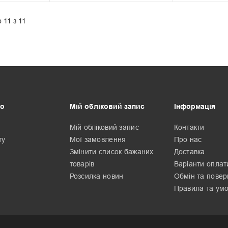
 11 з 11
о
Мій обліковий запис
Інформація
Мій обліковий запис
Контакти
ту
Мої замовлення
Про нас
Змінити список бажаних
Доставка
товарів
Варіанти оплат
Розсилка новин
Обмін та пове
Правила та ум