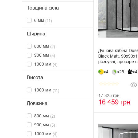
Товщина скла
6 мм
(11)
Ширина
800 мм
(2)
Душова кабіна Dus
900 мм
(5)
Black Matt, 90х90х1
розсувні, прозоре с
1000 мм
(4)
x4
x25
x4
Висота
star_border
star_border
star_border
star_border
star_border
1900 мм
(11)
17 325 грн
16 459 грн
Довжина
800 мм
(2)
900 мм
(5)
1000 мм
(4)