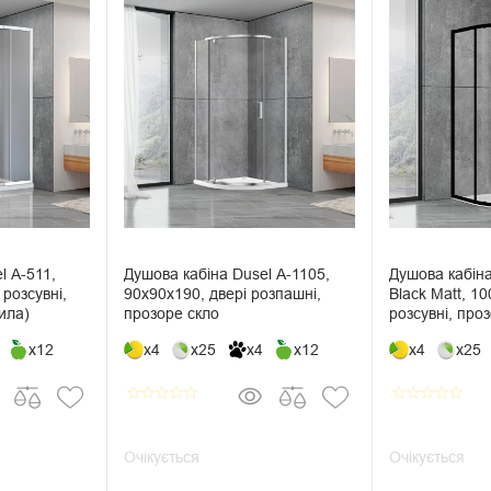
l А-511,
Душова кабіна Dusel А-1105,
Душова кабін
розсувні,
90х90х190, двері розпашні,
Black Matt, 1
ила)
прозоре скло
розсувні, про
x12
x4
x25
x4
x12
x4
x25
star_border
star_border
star_border
star_border
star_border
star_border
star_border
star_border
star_border
star_border
Очікується
Очікується