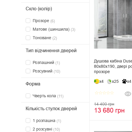
Скло (колір)
Прозоре
(6)
Матове (шиншила)
(3)
Тоноване
(2)
Тип відчинення дверей
Душова кабіна Duse
Розпашний
(1)
80х80х190, двері ро
Розсувний
прозоре
(10)
x4
x25
x4
Форма
star_border
star_border
star_border
star_border
star_border
Чверть кола
(11)
14 400 грн
Кількість стулок дверей
13 680 грн
1 розпашна
(1)
2 розсувні
(10)