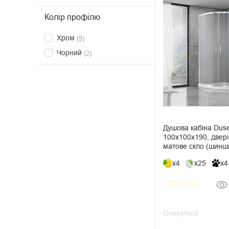
Колір профілю
Хром
(9)
Чорний
(2)
Душова кабіна Duse
100х100х190, двері 
матове скло (шинш
x4
x25
x4
star_border
star_border
star_border
star_border
star_border
Очікується