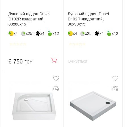
Душовий піддон Dusel
Душовий піддон Dusel
D102R квадратний,
D102R квадратний,
80х80х15
90х90х15
x4
x25
x4
x12
x4
x25
x4
x12
star_border
star_border
star_border
star_border
star_border
star_border
star_border
star_border
star_border
star_border
6 750 грн
Очікується