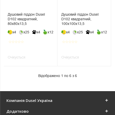
Душовий піддон Dusel
Душовий піддон Dusel
D102 квадратний,
D102 квадратний,
80х80х13,5
100х100х13,5
x4
x25
x4
x12
x4
x25
x4
x12
star_border
star_border
star_border
star_border
star_border
star_border
star_border
star_border
star_border
star_border
Очікується
Очікується
Відображено 1 по 6 з 6
Компанія Dusel Україна
Додатково