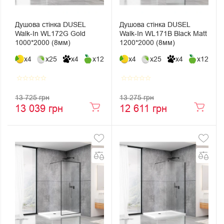
Душова стінка DUSEL
Душова стінка DUSEL
Walk-In WL172G Gold
Walk-In WL171В Black Matt
1000*2000 (8мм)
1200*2000 (8мм)
x4
x25
x4
x12
x4
x25
x4
x12
star_border
star_border
star_border
star_border
star_border
star_border
star_border
star_border
star_border
star_border
13 725 грн
13 275 грн
13 039 грн
12 611 грн