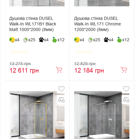
Душова стінка DUSEL
Душова стінка DUSEL
Walk-In WL171В1 Black
Walk-In WL171 Chrome
Matt 1000*2000 (8мм)
1200*2000 (8мм)
x4
x25
x4
x12
x4
x25
x4
x12
star_border
star_border
star_border
star_border
star_border
star_border
star_border
star_border
star_border
star_border
13 275 грн
12 825 грн
12 611 грн
12 184 грн