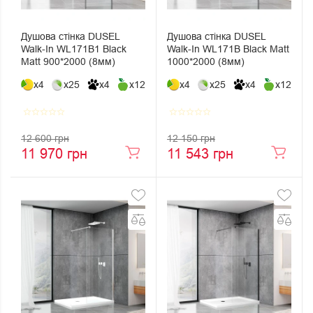
Душова стінка DUSEL
Душова стінка DUSEL
Walk-In WL171В1 Black
Walk-In WL171В Black Matt
Matt 900*2000 (8мм)
1000*2000 (8мм)
x4
x25
x4
x12
x4
x25
x4
x12
star_border
star_border
star_border
star_border
star_border
star_border
star_border
star_border
star_border
star_border
12 600 грн
12 150 грн
11 970 грн
11 543 грн