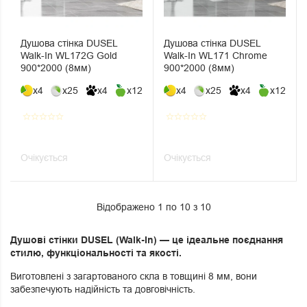
Душова стінка DUSEL
Душова стінка DUSEL
Walk-In WL172G Gold
Walk-In WL171 Chrome
900*2000 (8мм)
900*2000 (8мм)
x4
x25
x4
x12
x4
x25
x4
x12
star_border
star_border
star_border
star_border
star_border
star_border
star_border
star_border
star_border
star_border
Очікується
Очікується
Відображено 1 по 10 з 10
Душові стінки DUSEL (Walk-In) — це ідеальне поєднання
стилю, функціональності та якості.
Виготовлені з загартованого скла в товщині 8 мм, вони
забезпечують надійність та довговічність.