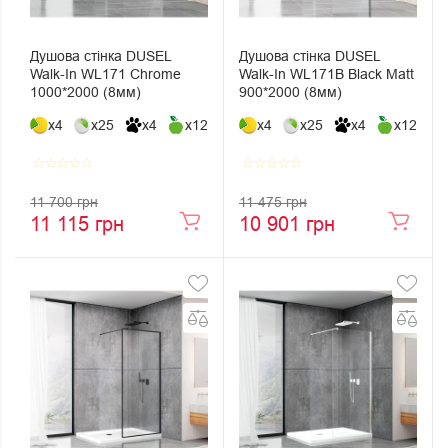
Душова стінка DUSEL
Душова стінка DUSEL
Walk-In WL171 Chrome
Walk-In WL171В Black Matt
1000*2000 (8мм)
900*2000 (8мм)
x4
x25
x4
x12
x4
x25
x4
x12
star_border
star_border
star_border
star_border
star_border
star_border
star_border
star_border
star_border
star_border
11 700 грн
11 475 грн
11 115 грн
10 901 грн