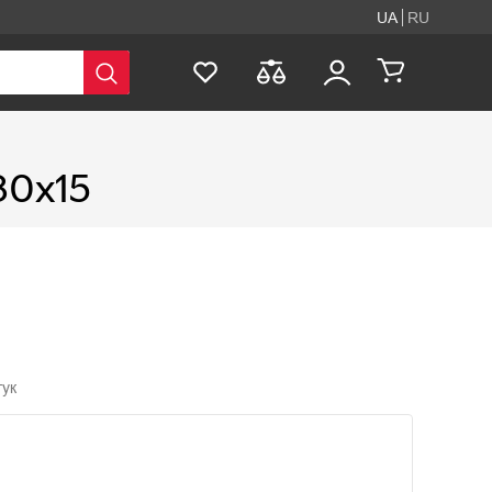
UA
RU
80х15
гук