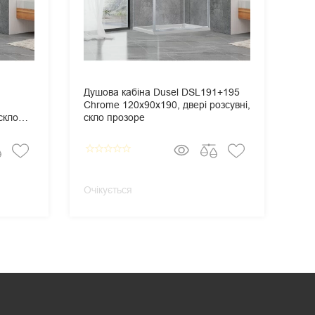
Душова кабіна Dusel DSL191+195
Ду
Chrome 120х90х190, двері розсувні,
Chr
скло
скло прозоре
скл
star_border
star_border
star_border
star_border
star_border
star_border
star_
Очікується
Очі