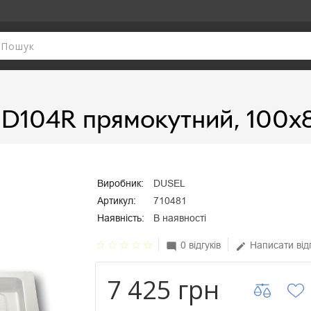
 D104R прямокутний, 100х
Виробник:
DUSEL
Артикул:
710481
Наявність:
В наявності
star_border
star_border
star_border
star_border
star_border
0 відгуків
Написати від
mode_comment
edit
7 425 грн