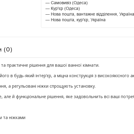
Самовивіз (Одеса)
Кур'єр (Одеса)
Нова пошта, вантажне відділення, Україн
Нова пошта, кур'єр, Україна
и (0)
а практичне рішення для вашої ванної кімнати.
го в будь-який інтер’єр, а міцна конструкція з високоякісного ак
ня, а регульовані ніжки спрощують установку.
але й функціональне рішення, яке задовольнить всі ваші потреби
м та ніжками