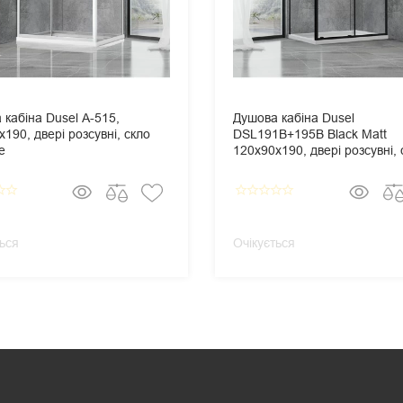
 кабіна Dusel А-515,
Душова кабіна Dusel
190, двері розсувні, скло
DSL191B+195B Black Matt
е
120х90х190, двері розсувні, 
прозоре
border
star_border
star_border
star_border
star_border
star_border
star_border
ься
Очікується