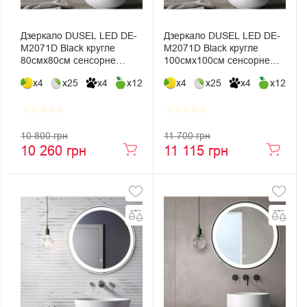
Дзеркало DUSEL LED DE-
Дзеркало DUSEL LED DE-
M2071D Black кругле
M2071D Black кругле
80смх80см сенсорне
100смх100см сенсорне
включення +
включення + підігрів
x4
x25
x4
x12
x4
x25
x4
x12
підігрів+годинник/темп
star_border
star_border
star_border
star_border
star_border
star_border
star_border
star_border
star_border
star_border
10 800 грн
11 700 грн
10 260 грн
11 115 грн