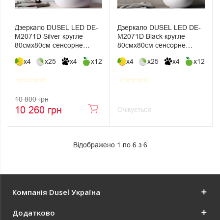
Дзеркало DUSEL LED DE-
Дзеркало DUSEL LED DE-
M2071D Silver кругле
M2071D Black кругле
80смх80см сенсорне
80смх80см сенсорне
включення +
включення + підігрів
x4
x25
x4
x12
x4
x25
x4
x12
підігрів+годинник/темп
star_border
star_border
star_border
star_border
star_border
star_border
star_border
star_border
star_border
star_border
10 800 грн
10 260 грн
Очікується
Відображено 1 по 6 з 6
Компанія Dusel Україна
Додатково